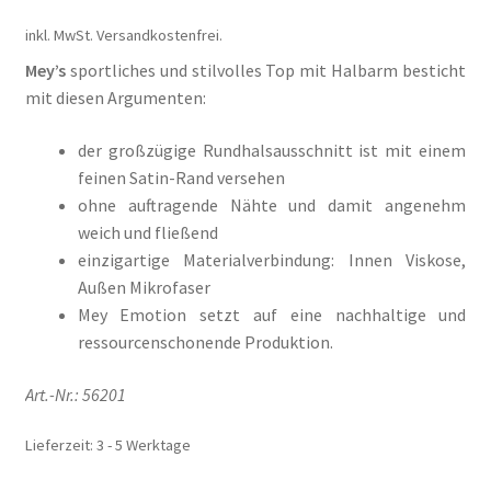
Il mio conto
inkl. MwSt.
Versandkostenfrei.
Impresso
Mey’s
sportliches und stilvolles Top mit Halbarm besticht
mit diesen Argumenten:
Impressum
der großzügige Rundhalsausschnitt ist mit einem
feinen Satin-Rand versehen
Impronta
ohne auftragende Nähte und damit angenehm
weich und fließend
Informações sobre o envio e formas de pagamento
einzigartige Materialverbindung: Innen Viskose,
Außen Mikrofaser
Informazioni sui metodi di spedizione e di pagamento
Mey Emotion setzt auf eine nachhaltige und
ressourcenschonende Produktion.
Infos zu Versand und Bezahlmethoden
Art.-Nr.:
56201
Kasse
Lieferzeit:
3 - 5 Werktage
Kasse