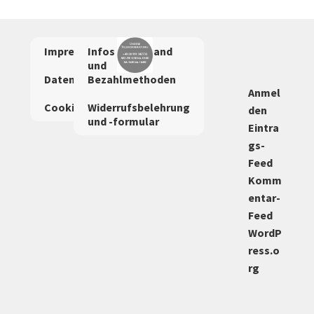
Impressum
Infos zu Versand
AGBs
und
Datenschutzerklärung
Bezahlmethoden
Anmel
Cookie-Richtlinie
Widerrufsbelehrung
den
und -formular
Eintra
gs-
Feed
Komm
entar-
Feed
WordP
ress.o
rg