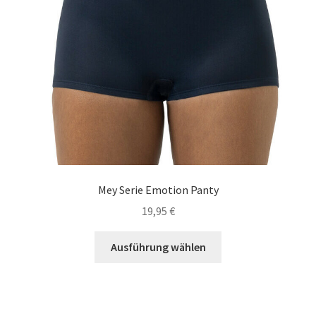
Produktseite
gewählt
werden
Mey Serie Emotion Panty
19,95
€
Dieses
Ausführung wählen
Produkt
weist
mehrere
Varianten