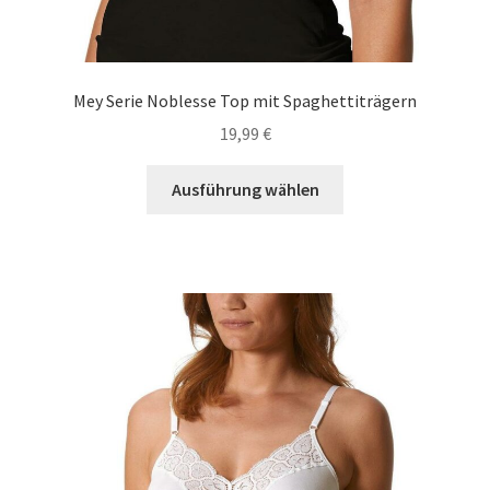
Mey Serie Noblesse Top mit Spaghettiträgern
19,99
€
Dieses
Ausführung wählen
Produkt
weist
mehrere
Varianten
auf.
Die
Optionen
können
auf
der
Produktseite