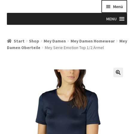
Menü
MENU
Start
Start
Shop
Mey Damen
Mey Damen Homewear
Mey
Damen Oberteile
Mey Serie Emotion Top 1/2 Ärmel
Allgemeine Geschäftsbedingungen
Beispiel-Seite
Blog
Blog
Blogue
Caixa