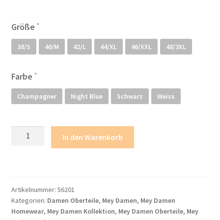
Mein Konto
Größe
Mein Konto
38/S
40/M
42/L
44/XL
46/XXL
48/3XL
Metodi di pagamento
Farbe
Minha conta
Champagner
Night Blue
Schwarz
Weiss
My account
Mey
In den Warenkorb
Serie
Politica dei cookie
Emotion
Top
Politica e modulo di cancellazione
1/2
Artikelnummer:
56201
Ärmel
Politica sulla privacy
Kategorien:
Damen Oberteile
,
Mey Damen
,
Mey Damen
Menge
Homewear
,
Mey Damen Kollektion
,
Mey Damen Oberteile
,
Mey