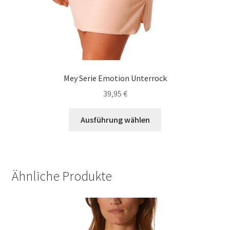
Mey Serie Emotion Unterrock
39,95
€
Dieses
Ausführung wählen
Produkt
weist
mehrere
Varianten
Ähnliche Produkte
auf.
Die
Optionen
können
auf