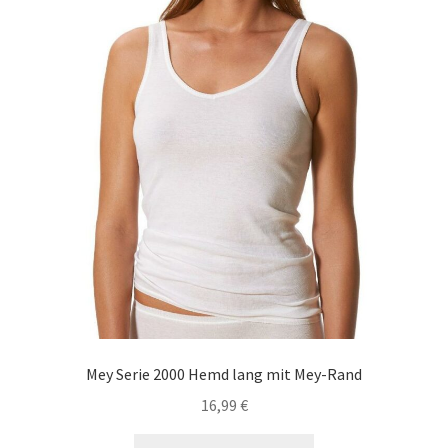
der
Produktseite
gewählt
werden
Mey Serie 2000 Hemd lang mit Mey-Rand
16,99
€
Dieses