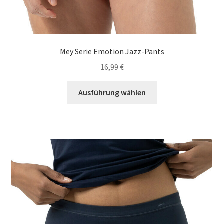
Mey Serie Emotion Jazz-Pants
16,99
€
Dieses
Ausführung wählen
Produkt
weist
mehrere
Varianten
auf.
Die
Optionen
können
auf
der