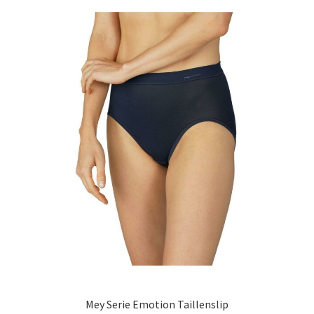
auf.
Die
Optionen
können
auf
der
Produktseite
gewählt
werden
Mey Serie Emotion Taillenslip