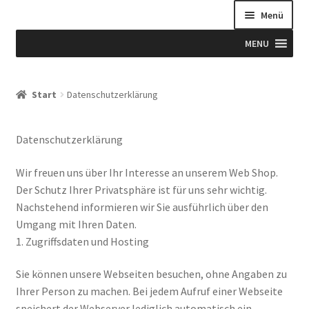
Menü
MENU
Start
Start
Datenschutzerklärung
Allgemeine Geschäftsbedingungen
Datenschutzerklärung
Beispiel-Seite
Wir freuen uns über Ihr Interesse an unserem Web Shop.
Blog
Der Schutz Ihrer Privatsphäre ist für uns sehr wichtig.
Nachstehend informieren wir Sie ausführlich über den
Blog
Umgang mit Ihren Daten.
1. Zugriffsdaten und Hosting
Blogue
Sie können unsere Webseiten besuchen, ohne Angaben zu
Ihrer Person zu machen. Bei jedem Aufruf einer Webseite
Caixa
speichert der Webserver lediglich automatisch ein