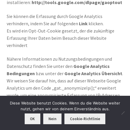
installieren:
http://tools.google.com/dlpage/gaoptout
Sie können die Erfassung durch Google Analytics
verhindern, indem Sie auf folgenden
Link
klicken.
Es wird ein Opt-Out-Cookie gesetzt, der die zukünftige
Erfassung Ihrer Daten beim Besuch dieser Website
verhindert
Nähere Informationen zu Nutzungsbedingungen und
Datenschutz finden Sie unter den
Google Analytics
Bedingungen
bzw. unter der
Google Analytics Übersicht
.
Wir weisen Sie darauf hin, dass auf dieser Webseite Google
Analytics um den Code „gat._anonymizeIp();“ erweitert
wurde, um eine anonymisierte Erfassung von IP-Adressen
(sog. IP-Masking) zu gewährleisten.
Diese Website benutzt Cookies. Wenn du die Website weiter
nutzt, gehen wir von deinem Einverständnis aus.
0
OK
Nein
Cookie-Richtlinie
Suchen
Suchen