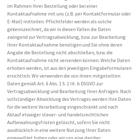
im Rahmen Ihrer Bestellung oder bei einer
Mein Konto
Kontaktaufnahme mit uns (z.B. per Kontaktformular oder
E-Mail) mitteilen. Pflichtfelder werden als solche
Mein Konto
gekennzeichnet, da wir in diesen Fällen die Daten
zwingend zur Vertragsabwicklung, bzw. zur Bearbeitung
Metodi di pagamento
Ihrer Kontaktaufnahme benötigen und Sie ohne deren
Angabe die Bestellung nicht abschließen, bzw. die
Kontaktaufnahme nicht versenden können. Welche Daten
Minha conta
erhoben werden, ist aus den jeweiligen Eingabeformularen
ersichtlich. Wir verwenden die von ihnen mitgeteilten
My account
Daten gemäß Art. 6 Abs. 1 S. 1 lit. b DSGVO zur
Vertragsabwicklung und Bearbeitung Ihrer Anfragen. Nach
Politica dei cookie
vollständiger Abwicklung des Vertrages werden Ihre Daten
für die weitere Verarbeitung eingeschränkt und nach
Politica e modulo di cancellazione
Ablauf etwaiger steuer- und handelsrechtlichen
Aufbewahrungsfristen gelöscht, sofern Sie nicht
Politica sulla privacy
ausdrücklich in eine weitere Nutzung Ihrer Daten
eingewilligt haben oder wir uns eine darüber