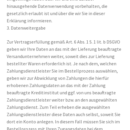
Richtlinie für Rückerstattungen und Rückgaben
hinausgehende Datenverwendung vorbehalten, die
gesetzlich erlaubt ist und über die wir Sie in dieser
Shop
Erklärung informieren.
3. Datenweitergabe
Shop
Zur Vertragserfüllung gemäß Art. 6 Abs. 1 S. 1 lit. b DSGVO
geben wir Ihre Daten an das mit der Lieferung beauftragte
Shop
Versandunternehmen weiter, soweit dies zur Lieferung
bestellter Waren erforderlich ist. Je nach dem, welchen
Termini e condizioni generali
Zahlungsdienstleister Sie im Bestellprozess auswählen,
geben wir zur Abwicklung von Zahlungen die hierfür
Warenkorb
erhobenen Zahlungsdaten an das mit der Zahlung
beauftragte Kreditinstitut und ggf. von uns beauftragte
Warenkorb
Zahlungsdienstleister weiter bzw. an den ausgewählten
Zahlungsdienst. Zum Teil erheben die ausgewählten
Widerrufsbelehrung und -formular
Zahlungsdienstleister diese Daten auch selbst, soweit Sie
dort ein Konto anlegen. In diesem Fall müssen Sie sich im
Zahlungsarten
Bestellprozess mit Ihren Zugangsdaten bei dem