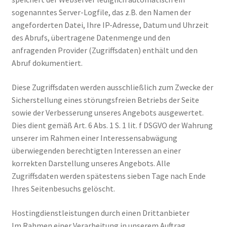
sogenanntes Server-Logfile, das z.B. den Namen der
Carrello
angeforderten Datei, Ihre IP-Adresse, Datum und Uhrzeit
des Abrufs, übertragene Datenmenge und den
Cart
anfragenden Provider (Zugriffsdaten) enthält und den
Abruf dokumentiert.
Cassa
Diese Zugriffsdaten werden ausschließlich zum Zwecke der
Checkout
Sicherstellung eines störungsfreien Betriebs der Seite
sowie der Verbesserung unseres Angebots ausgewertet.
Cookie-Richtlinie
Dies dient gemäß Art. 6 Abs. 1 S. 1 lit. f DSGVO der Wahrung
unserer im Rahmen einer Interessensabwägung
überwiegenden berechtigten Interessen an einer
Datenschutzerklärung
korrekten Darstellung unseres Angebots. Alle
Zugriffsdaten werden spätestens sieben Tage nach Ende
Echtheit von Bewertungen
Ihres Seitenbesuchs gelöscht.
Forma de pagamento
Hostingdienstleistungen durch einen Drittanbieter
Im Rahmen einer Verarbeitung in unserem Auftrag