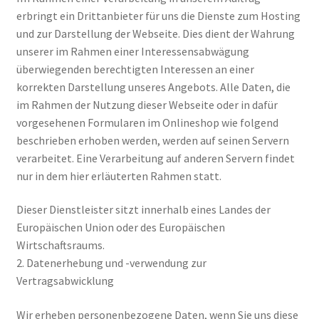
Il mio conto
erbringt ein Drittanbieter für uns die Dienste zum Hosting
und zur Darstellung der Webseite. Dies dient der Wahrung
Impresso
unserer im Rahmen einer Interessensabwägung
überwiegenden berechtigten Interessen an einer
Impressum
korrekten Darstellung unseres Angebots. Alle Daten, die
im Rahmen der Nutzung dieser Webseite oder in dafür
Impronta
vorgesehenen Formularen im Onlineshop wie folgend
beschrieben erhoben werden, werden auf seinen Servern
Informações sobre o envio e formas de pagamento
verarbeitet. Eine Verarbeitung auf anderen Servern findet
nur in dem hier erläuterten Rahmen statt.
Informazioni sui metodi di spedizione e di pagamento
Dieser Dienstleister sitzt innerhalb eines Landes der
Europäischen Union oder des Europäischen
Infos zu Versand und Bezahlmethoden
Wirtschaftsraums.
2. Datenerhebung und -verwendung zur
Kasse
Vertragsabwicklung
Kasse
Wir erheben personenbezogene Daten, wenn Sie uns diese