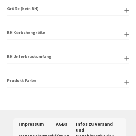
werden
Größe (kein BH)
BH Körbchengröße
BH Unterbrustumfang
Produkt Farbe
Impressum
AGBs
Infos zu Versand
und