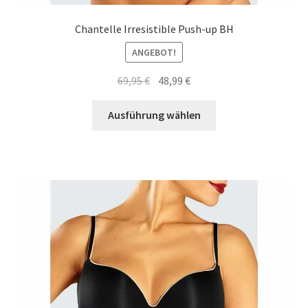
Chantelle Irresistible Push-up BH
ANGEBOT!
Ursprünglicher
Aktueller
69,95
€
48,99
€
Preis
Preis
Dieses
war:
ist:
Ausführung wählen
Produkt
69,95 €
48,99 €.
weist
mehrere
Varianten
auf.
Die
Optionen
können
auf
der
Produktseite