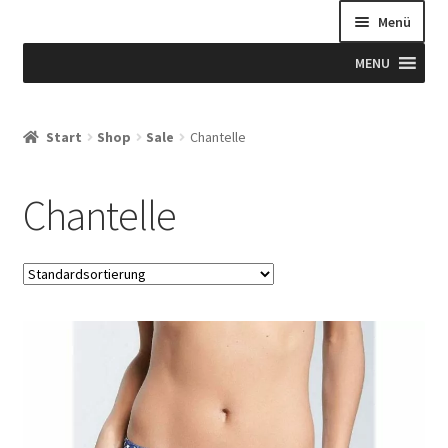
Menü
MENU
Start
Start
Shop
Sale
Chantelle
Allgemeine Geschäftsbedingungen
Chantelle
Beispiel-Seite
Blog
Blog
Blogue
Caixa