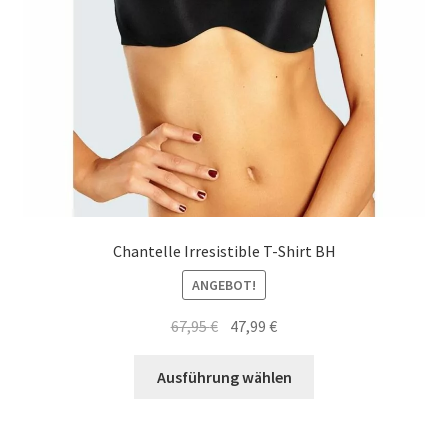
gewählt
werden
Chantelle Irresistible T-Shirt BH
ANGEBOT!
Ursprünglicher
Aktueller
67,95
€
47,99
€
Preis
Preis
Dieses
war:
ist:
Ausführung wählen
Produkt
67,95 €
47,99 €.
weist
mehrere