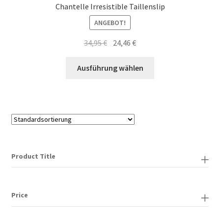
Chantelle Irresistible Taillenslip
ANGEBOT!
Ursprünglicher
Aktueller
34,95
€
24,46
€
Preis
Preis
Dieses
war:
ist:
Ausführung wählen
Produkt
34,95 €
24,46 €.
weist
mehrere
Varianten
auf.
Die
Optionen
Product Title
können
auf
der
Price
Produktseite
gewählt