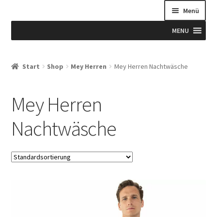
Menü
MENU
Start
Start
Shop
Mey Herren
Mey Herren Nachtwäsche
Allgemeine Geschäftsbedingungen
Mey Herren
Beispiel-Seite
Nachtwäsche
Blog
Blog
Blogue
Caixa