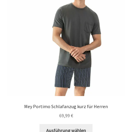
Carrello
Cart
Cassa
Checkout
Cookie-Richtlinie
Datenschutzerklärung
Echtheit von Bewertungen
Mey Portimo Schlafanzug kurz für Herren
69,99
€
Forma de pagamento
Dieses
Ausführung wählen