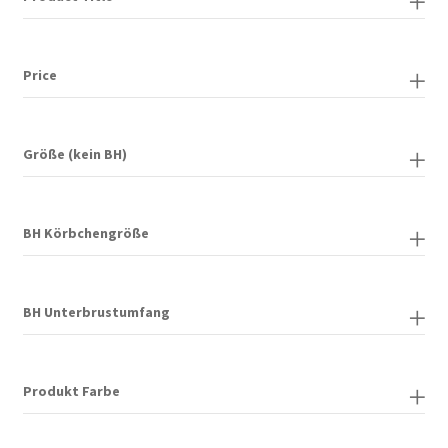
Carrello
Price
Cart
Cassa
Größe (kein BH)
Checkout
BH Körbchengröße
Cookie-Richtlinie
Datenschutzerklärung
BH Unterbrustumfang
Echtheit von Bewertungen
Produkt Farbe
Forma de pagamento