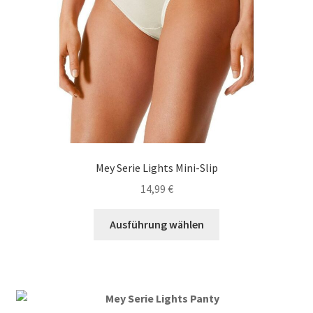
werden
Mey Serie Lights Mini-Slip
14,99
€
Dieses
Ausführung wählen
Produkt
weist
mehrere
Varianten
auf.