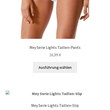
Mey Serie Lights Taillen-Pants
16,99
€
Dieses
Ausführung wählen
Produkt
weist
mehrere
Varianten
auf.
Die
Mey Serie Lights Taillen-Slip
Optionen