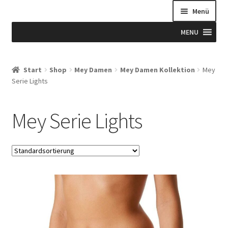
Menü
MENU
Start
Start
Shop
Mey Damen
Mey Damen Kollektion
Mey
Serie Lights
Allgemeine Geschäftsbedingungen
Beispiel-Seite
Mey Serie Lights
Blog
Blog
Blogue
Caixa