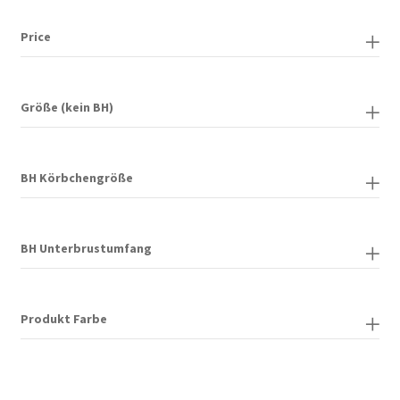
der
Price
Produktseite
gewählt
werden
Größe (kein BH)
BH Körbchengröße
BH Unterbrustumfang
Produkt Farbe