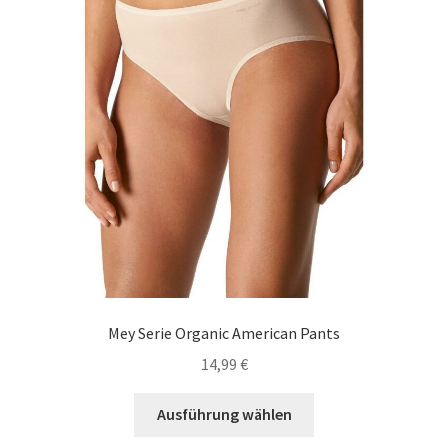
Carrello
Cart
Cassa
Checkout
Cookie-Richtlinie
Datenschutzerklärung
Mey Serie Organic American Pants
Echtheit von Bewertungen
14,99
€
Forma de pagamento
Dieses
Ausführung wählen
Produkt