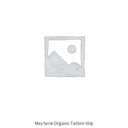
auf.
Die
Optionen
können
auf
der
Produktseite
gewählt
werden
Mey Serie Organic Taillen-Slip