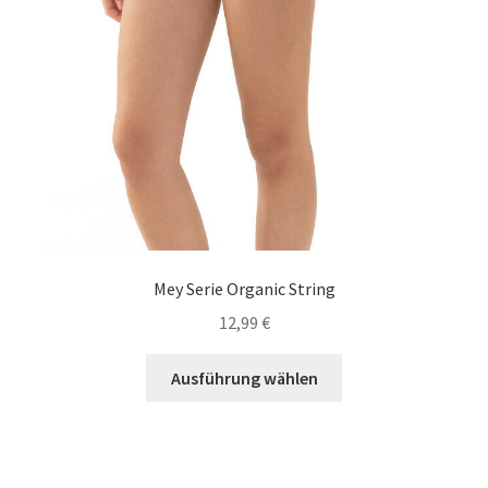
gewählt
werden
Mey Serie Organic String
12,99
€
Dieses
Ausführung wählen
Produkt
weist
mehrere
Varianten