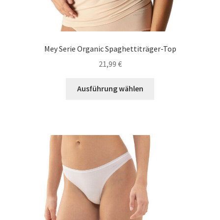
Mey Serie Organic Spaghettiträger-Top
21,99
€
Dieses
Ausführung wählen
Produkt
weist
mehrere
Varianten
auf.
Die
Optionen
können
auf
der
Produktseite