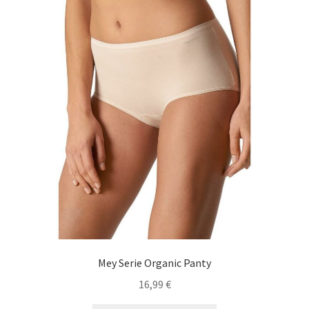
Optionen
können
auf
der
Produktseite
gewählt
werden
Mey Serie Organic Panty
16,99
€