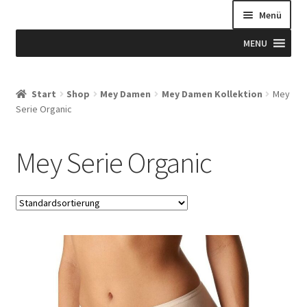
Menü
MENU
Start
Start
Shop
Mey Damen
Mey Damen Kollektion
Mey
Serie Organic
Allgemeine Geschäftsbedingungen
Beispiel-Seite
Mey Serie Organic
Blog
Blog
Blogue
Caixa