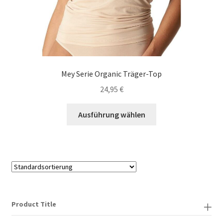
Mey Serie Organic Träger-Top
24,95
€
Dieses
Ausführung wählen
Produkt
weist
mehrere
Varianten
auf.
Die
Optionen
Product Title
können
auf