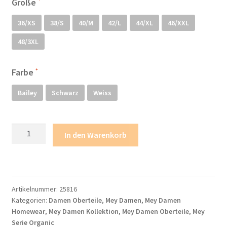
Größe
Mein Konto
36/XS
38/S
40/M
42/L
44/XL
46/XXL
48/3XL
Mein Konto
Farbe
Metodi di pagamento
Bailey
Schwarz
Weiss
Minha conta
My account
Mey
In den Warenkorb
Serie
Politica dei cookie
Organic
Träger-
Politica e modulo di cancellazione
Top
Artikelnummer:
25816
Menge
Kategorien:
Damen Oberteile
,
Mey Damen
,
Mey Damen
Politica sulla privacy
Homewear
,
Mey Damen Kollektion
,
Mey Damen Oberteile
,
Mey
Serie Organic