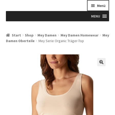
Menü
MENU
Start
Start
Shop
Mey Damen
Mey Damen Homewear
Mey
Damen Oberteile
Mey Serie Organic Träger-Top
Allgemeine Geschäftsbedingungen
Beispiel-Seite
Blog
Blog
Blogue
Caixa