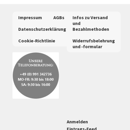
Die
Optionen
Impressum
AGBs
Infos zu Versand
können
und
auf
Datenschutzerklärung
Bezahlmethoden
der
Cookie-Richtlinie
Widerrufsbelehrung
Produktseite
und -formular
gewählt
werden
Anmelden
Eintrags-Feed