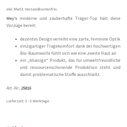
Il mio conto
inkl. MwSt.
Versandkostenfrei.
Impresso
Mey’s
moderne und zauberhafte Träger-Top hält diese
Vorzüge bereit:
Impressum
dezentes Design verleiht eine zarte, feminine Optik
einzigartiger Tragekomfort dank der hochwertigen
Impronta
Bio-Baumwolle fühlt sich wie eine zweite Haut an
ein „bluesign“ Produkt, das für umweltfreundliche
Informações sobre o envio e formas de pagamento
und ressourcenschonende Produktion steht und
damit problematische Stoffe ausschließt.
Informazioni sui metodi di spedizione e di pagamento
Art.-Nr.:
25816
Infos zu Versand und Bezahlmethoden
Lieferzeit:
3 - 5 Werktage
Kasse
Kasse