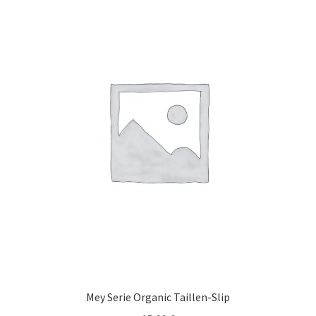
auf.
Die
Optionen
können
auf
der
Produktseite
gewählt
werden
Mey Serie Organic Taillen-Slip