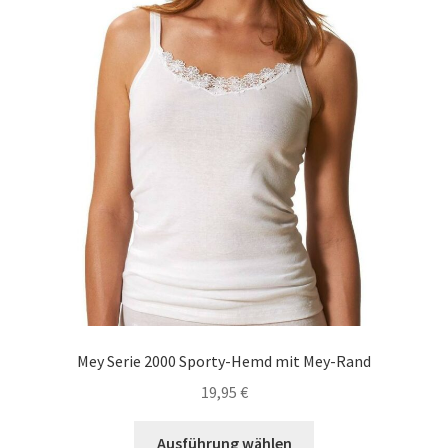
der
Produktseite
gewählt
werden
Mey Serie 2000 Sporty-Hemd mit Mey-Rand
19,95
€
Dieses
Ausführung wählen