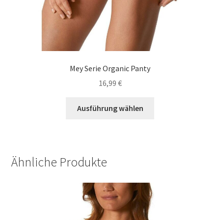
Mey Serie Organic Panty
16,99
€
Dieses
Ausführung wählen
Produkt
weist
mehrere
Varianten
Ähnliche Produkte
auf.
Die
Optionen
können
auf