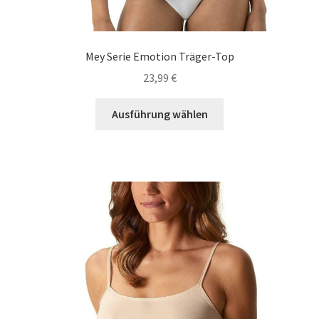
Mey Serie Emotion Träger-Top
23,99
€
Dieses
Ausführung wählen
Produkt
weist
mehrere
Varianten
auf.
Die
Optionen
können
auf
der
Produktseite