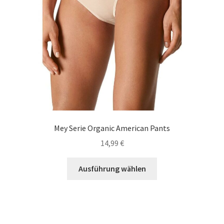
gewählt
werden
Mey Serie Organic American Pants
14,99
€
Dieses
Ausführung wählen
Produkt
weist
mehrere
Varianten