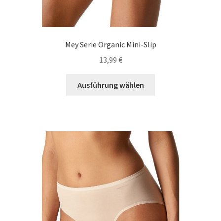
Mey Serie Organic Mini-Slip
13,99
€
Dieses
Ausführung wählen
Produkt
weist
mehrere
Varianten
auf.
Die
Optionen
können
auf
der
Produktseite