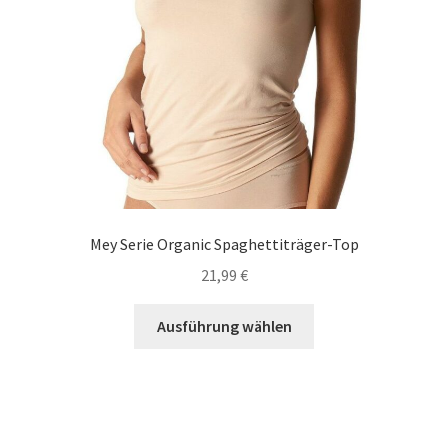
gewählt
werden
Mey Serie Organic Spaghettiträger-Top
21,99
€
Dieses
Ausführung wählen
Produkt
weist
mehrere
Varianten
auf.