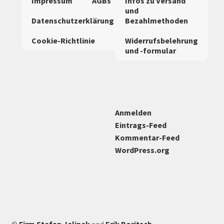
Impressum
AGBs
Infos zu Versand
können
und
auf
Datenschutzerklärung
Bezahlmethoden
der
Cookie-Richtlinie
Widerrufsbelehrung
Produktseite
und -formular
gewählt
werden
Anmelden
Eintrags-Feed
Kommentar-Feed
WordPress.org