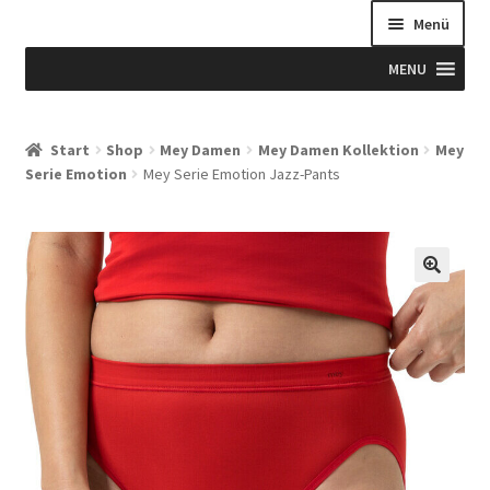
Menü
MENU
Start
Start
Shop
Mey Damen
Mey Damen Kollektion
Mey
Serie Emotion
Mey Serie Emotion Jazz-Pants
Allgemeine Geschäftsbedingungen
Beispiel-Seite
Blog
Blog
Blogue
Caixa