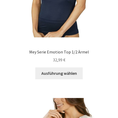
Mey Serie Emotion Top 1/2 Ärmel
32,99
€
Dieses
Ausführung wählen
Produkt
weist
mehrere
Varianten
auf.
Die
Optionen