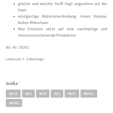
glatter und weicher Stoff liegt angenehm auf der
Mein Konto
Haut
einzigartige Materialverbindung: Innen Viskose,
Außen Mikrofaser
Mein Konto
Mey Emotion setzt auf eine nachhaltige und
ressourcenschonende Produktion.
Metodi di pagamento
Art.-Nr.:
59201
Minha conta
Lieferzeit:
3 - 5 Werktage
My account
Politica dei cookie
Größe
Politica e modulo di cancellazione
36/XS
38/S
40/M
42/L
44/XL
46/XXL
Politica sulla privacy
48/3XL