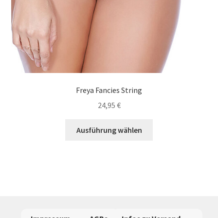
Freya Fancies String
24,95
€
Dieses
Ausführung wählen
Produkt
weist
mehrere
Varianten
auf.
Die
Optionen