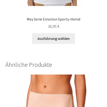
Mey Serie Emotion Sporty-Hemd
26,95
€
Dieses
Ausführung wählen
Produkt
weist
mehrere
Varianten
Ähnliche Produkte
auf.
Die
Optionen
können
auf
der
Produktseite