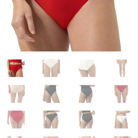
Carrello
Cart
Cassa
Checkout
Cookie-Richtlinie
Datenschutzerklärung
Echtheit von Bewertungen
Forma de pagamento