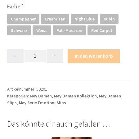
Richtlinie für Rückerstattungen und Rückgaben
Farbe
Champagner
Cream Tan
Night Blue
Rubin
Shop
Schwarz
Weiss
Pale Macaron
Red Carpet
Shop
Mey
Shop
−
+
In den Warenkorb
Serie
Emotion
Termini e condizioni generali
Jazz-
Pants
Warenkorb
Artikelnummer:
59201
Menge
Kategorien:
Mey Damen
,
Mey Damen Kollektion
,
Mey Damen
Warenkorb
Slips
,
Mey Serie Emotion
,
Slips
Widerrufsbelehrung und -formular
Das könnte dir auch gefallen …
Zahlungsarten