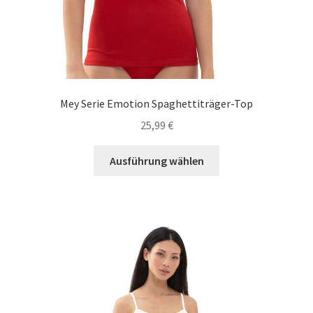
Mey Serie Emotion Spaghettiträger-Top
25,99
€
Dieses
Ausführung wählen
Produkt
weist
mehrere
Varianten
auf.
Die
Optionen
können
auf