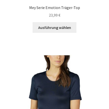
Mey Serie Emotion Träger-Top
23,99
€
Dieses
Ausführung wählen
Produkt
weist
mehrere
Varianten
auf.
Die
Optionen
können
auf
der
Produktseite
gewählt
werden