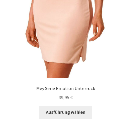
gewählt
werden
Mey Serie Emotion Unterrock
39,95
€
Dieses
Ausführung wählen
Produkt
weist
mehrere