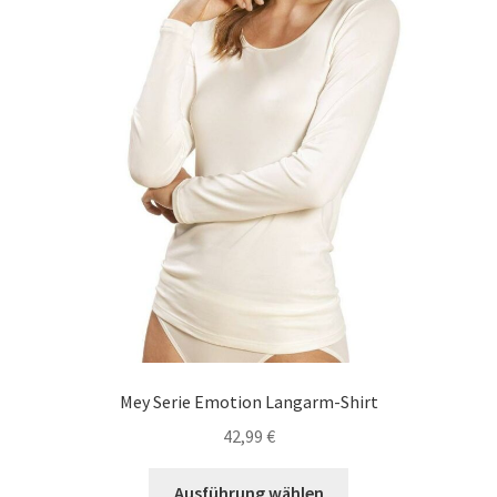
können
auf
der
Produktseite
gewählt
werden
Mey Serie Emotion Langarm-Shirt
42,99
€
Dieses
Ausführung wählen