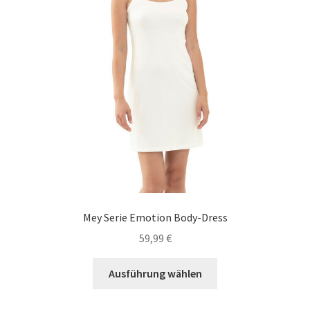
der
Produktseite
gewählt
werden
Mey Serie Emotion Body-Dress
59,99
€
Dieses
Ausführung wählen
Produkt
weist