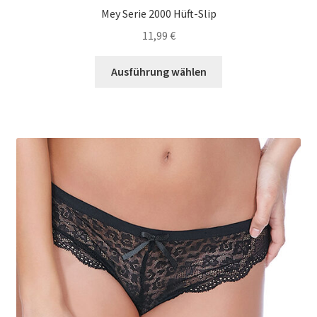
Mey Serie 2000 Hüft-Slip
11,99
€
Dieses
Ausführung wählen
Produkt
weist
mehrere
Varianten
auf.
Die
Optionen
können
auf
der
Produktseite
gewählt
werden