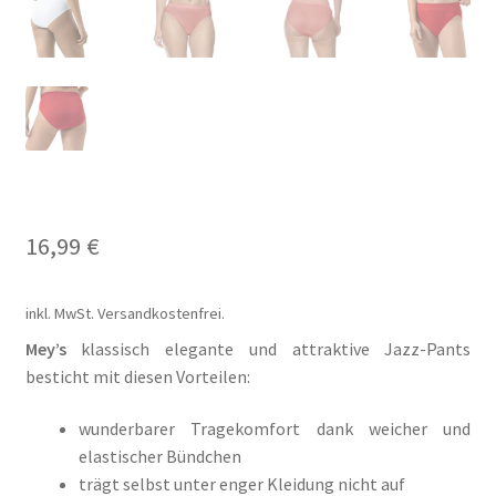
Il mio conto
Impresso
Impressum
Impronta
16,99
€
Informações sobre o envio e formas de pagamento
Informazioni sui metodi di spedizione e di pagamento
inkl. MwSt.
Versandkostenfrei.
Mey’s
klassisch elegante und attraktive Jazz-Pants
Infos zu Versand und Bezahlmethoden
besticht mit diesen Vorteilen:
Kasse
wunderbarer Tragekomfort dank weicher und
elastischer Bündchen
Kasse
trägt selbst unter enger Kleidung nicht auf