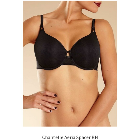
Richtlinie für Rückerstattungen und Rückgaben
Shop
Shop
Shop
Termini e condizioni generali
Warenkorb
Warenkorb
Widerrufsbelehrung und -formular
Zahlungsarten
Chantelle Aeria Spacer BH