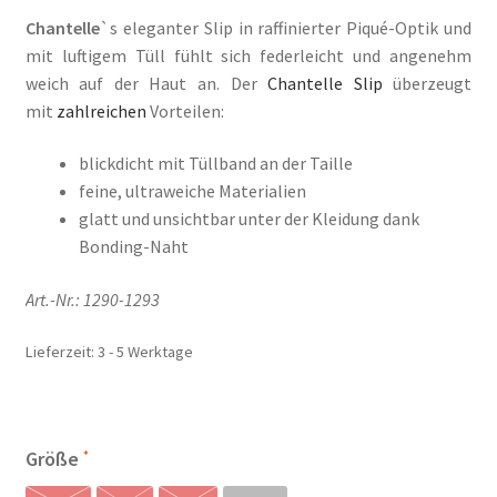
war:
ist:
Il mio conto
Chantelle
`s eleganter Slip in raffinierter Piqué-Optik und
24,95 €
19,95 €.
mit luftigem Tüll fühlt sich federleicht und angenehm
Impresso
weich auf der Haut an. Der
Chantelle
Slip
überzeugt
mit
zahlreichen
Vorteilen:
Impressum
blickdicht mit Tüllband an der Taille
Impronta
feine, ultraweiche Materialien
glatt und unsichtbar unter der Kleidung dank
Informações sobre o envio e formas de pagamento
Bonding-Naht
Art.-Nr.: 1290-1293
Informazioni sui metodi di spedizione e di pagamento
Lieferzeit:
3 - 5 Werktage
Infos zu Versand und Bezahlmethoden
Kasse
Größe
Kasse