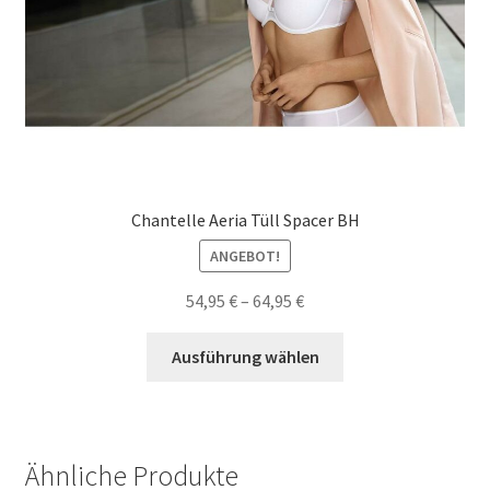
Chantelle Aeria Tüll Spacer BH
ANGEBOT!
54,95
€
–
64,95
€
Dieses
Ausführung wählen
Produkt
weist
mehrere
Varianten
Ähnliche Produkte
auf.