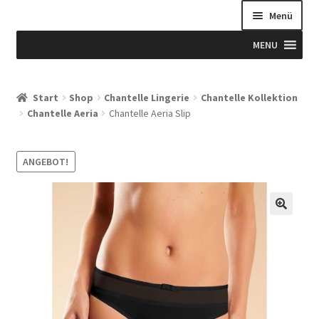
Menü
MENU
Start
Start
Shop
Chantelle Lingerie
Chantelle Kollektion
Chantelle Aeria
Chantelle Aeria Slip
Allgemeine Geschäftsbedingungen
Beispiel-Seite
ANGEBOT!
Blog
Blog
Blogue
Caixa