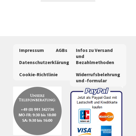
weist
mehrere
Varianten
auf.
Die
Optionen
Impressum
AGBs
Infos zu Versand
können
und
auf
Datenschutzerklärung
Bezahlmethoden
der
Cookie-Richtlinie
Widerrufsbelehrung
Produktseite
und -formular
gewählt
werden