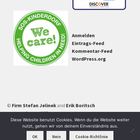
Anmelden
Eintrags-Feed
Kommentar-Feed
WordPress.org
©
Firm Stefan Jelinek
and
Erik Boritsch
Datenschutzerklärung
Diese Website benutzt Cookies. Wenn du die Website weiter
nutzt, gehen wir von deinem Einverständnis aus.
0
OK
Nein
Cookie-Richtlinie