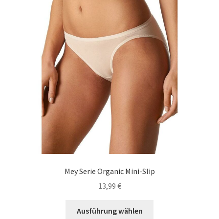
können
auf
der
Produktseite
gewählt
werden
Mey Serie Organic Mini-Slip
13,99
€
Dieses
Ausführung wählen
Produkt