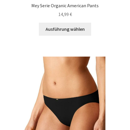
Mey Serie Organic American Pants
14,99
€
Dieses
Ausführung wählen
Produkt
weist
mehrere
Varianten
auf.
Die
Optionen
können
auf
der
Produktseite
gewählt
werden