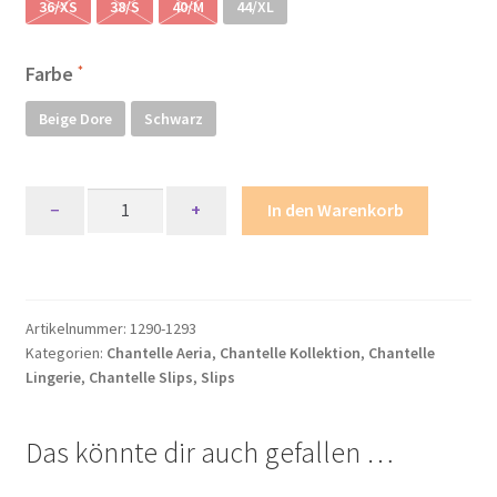
36/XS
38/S
40/M
44/XL
Mein Konto
Farbe
Mein Konto
Beige Dore
Schwarz
Metodi di pagamento
Chantelle
−
+
In den Warenkorb
Minha conta
Aeria
Slip
My account
Menge
Artikelnummer:
1290-1293
Politica dei cookie
Kategorien:
Chantelle Aeria
,
Chantelle Kollektion
,
Chantelle
Lingerie
,
Chantelle Slips
,
Slips
Politica e modulo di cancellazione
Das könnte dir auch gefallen …
Politica sulla privacy