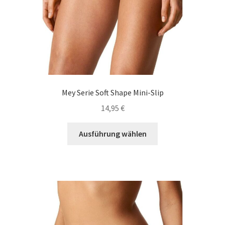
Mey Serie Soft Shape Mini-Slip
14,95
€
Dieses
Ausführung wählen
Produkt
weist
mehrere
Varianten
auf.
Die
Optionen