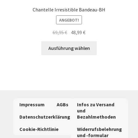
Chantelle Irresistible Bandeau-BH
ANGEBOT!
Ursprünglicher
Aktueller
69,95
€
48,99
€
Preis
Preis
Dieses
war:
ist:
Ausführung wählen
Produkt
69,95 €
48,99 €.
weist
mehrere
Varianten
auf.
Die
Optionen
Impressum
AGBs
Infos zu Versand
können
und
auf
Datenschutzerklärung
Bezahlmethoden
der
Cookie-Richtlinie
Widerrufsbelehrung
Produktseite
und -formular
gewählt