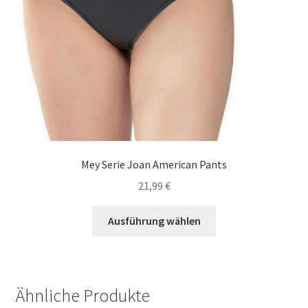
werden
Mey Serie Joan American Pants
21,99
€
Dieses
Ausführung wählen
Produkt
weist
mehrere
Varianten
Ähnliche Produkte
auf.