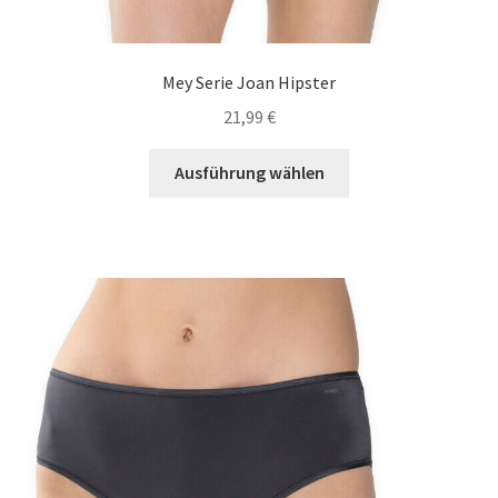
Mey Serie Joan Hipster
21,99
€
Dieses
Ausführung wählen
Produkt
weist
mehrere
Varianten
auf.
Die
Optionen
können
auf
der
Produktseite
gewählt