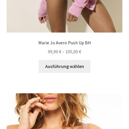
Marie Jo Avero Push Up BH
99,90
€
–
105,00
€
Dieses
Ausführung wählen
Produkt
weist
mehrere
Varianten
auf.
Die
Optionen
können
auf