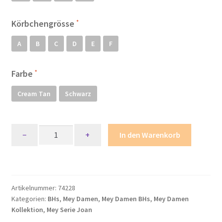
Mein Konto
Körbchengrösse
A
B
C
D
E
F
Mein Konto
Metodi di pagamento
Farbe
Cream Tan
Schwarz
Minha conta
My account
Mey
−
+
In den Warenkorb
Serie
Politica dei cookie
Joan
Multiway-
Politica e modulo di cancellazione
BH
Artikelnummer:
74228
Menge
Kategorien:
BHs
,
Mey Damen
,
Mey Damen BHs
,
Mey Damen
Politica sulla privacy
Kollektion
,
Mey Serie Joan