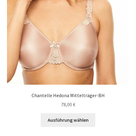
der
Produktseite
gewählt
werden
Chantelle Hedona Mittelträger-BH
78,00
€
Dieses
Ausführung wählen
Produkt
weist