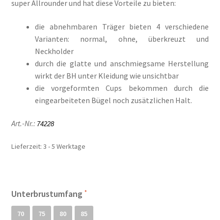
super Allrounder und hat diese Vorteile zu bieten:
Il mio conto
die abnehmbaren Träger bieten 4 verschiedene
Impresso
Varianten: normal, ohne, überkreuzt und
Neckholder
Impressum
durch die glatte und anschmiegsame Herstellung
wirkt der BH unter Kleidung wie unsichtbar
Impronta
die vorgeformten Cups bekommen durch die
eingearbeiteten Bügel noch zusätzlichen Halt.
Informações sobre o envio e formas de pagamento
Art.-Nr.:
74228
Informazioni sui metodi di spedizione e di pagamento
Lieferzeit:
3 - 5 Werktage
Infos zu Versand und Bezahlmethoden
Kasse
Unterbrustumfang
Kasse
70
75
80
85