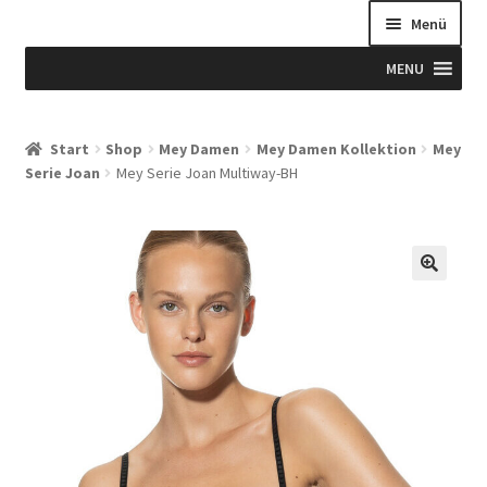
Menü
MENU
Start
Start
Shop
Mey Damen
Mey Damen Kollektion
Mey
Serie Joan
Mey Serie Joan Multiway-BH
Allgemeine Geschäftsbedingungen
Beispiel-Seite
Blog
Blog
Blogue
Caixa