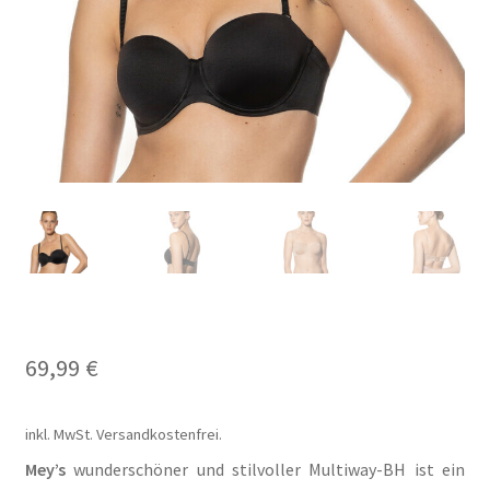
Carrello
Cart
Cassa
Checkout
Cookie-Richtlinie
Datenschutzerklärung
69,99
€
Echtheit von Bewertungen
inkl. MwSt.
Versandkostenfrei.
Forma de pagamento
Mey’s
wunderschöner und stilvoller Multiway-BH ist ein