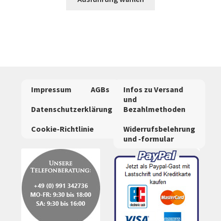
Produkt
weist
mehrere
Varianten
auf.
Die
Optionen
Impressum
AGBs
Infos zu Versand
können
und
auf
Datenschutzerklärung
Bezahlmethoden
der
Cookie-Richtlinie
Widerrufsbelehrung
Produktseite
und -formular
gewählt
werden