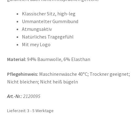
Il mio conto
Klassischer Sitz, high-leg
Impresso
Ummantelter Gummibund
Atmungsaktiv
Impressum
Natürliches Tragegefühl
Mit mey Logo
Impronta
Material:
94% Baumwolle, 6% Elasthan
Informações sobre o envio e formas de pagamento
Pflegehinweis:
Maschinenwäsche 40°C; Trockner geeignet;
Nicht bleichen; Nicht heiß bügeln
Informazioni sui metodi di spedizione e di pagamento
Art.-Nr.:
2120095
Infos zu Versand und Bezahlmethoden
Lieferzeit:
3 - 5 Werktage
Kasse
Kasse