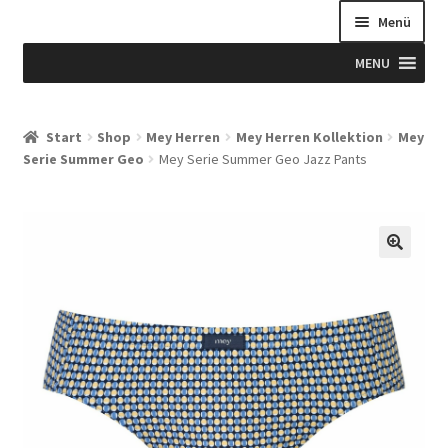
Menü
MENU
Start
Start
Shop
Mey Herren
Mey Herren Kollektion
Mey
Serie Summer Geo
Mey Serie Summer Geo Jazz Pants
Allgemeine Geschäftsbedingungen
Beispiel-Seite
Blog
Blog
Blogue
Caixa