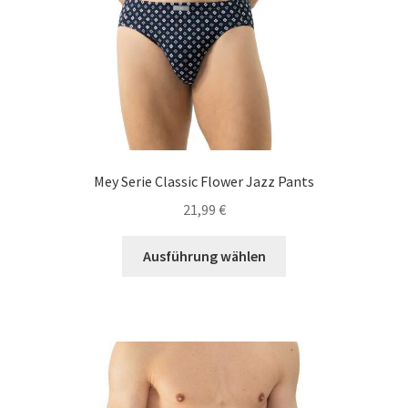
Mey Serie Classic Flower Jazz Pants
21,99
€
Dieses
Ausführung wählen
Produkt
weist
mehrere
Varianten
auf.
Die
Optionen