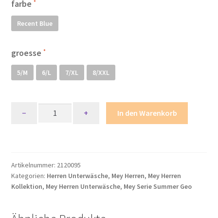
farbe
Mein Konto
Recent Blue
Mein Konto
groesse
Metodi di pagamento
5/M
6/L
7/XL
8/XXL
Minha conta
Mey
−
+
In den Warenkorb
Serie
My account
Summer
Geo
Politica dei cookie
Jazz
Artikelnummer:
2120095
Pants
Politica e modulo di cancellazione
Kategorien:
Herren Unterwäsche
,
Mey Herren
,
Mey Herren
Menge
Kollektion
,
Mey Herren Unterwäsche
,
Mey Serie Summer Geo
Politica sulla privacy