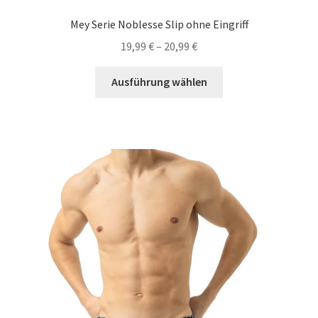
Mey Serie Noblesse Slip ohne Eingriff
19,99
€
–
20,99
€
Dieses
Ausführung wählen
Produkt
weist
mehrere
Varianten
auf.
Die
Optionen
können
auf
der
Produktseite
gewählt
werden