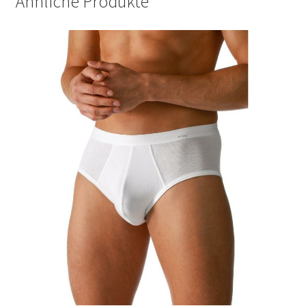
Ähnliche Produkte
Richtlinie für Rückerstattungen und Rückgaben
Shop
Shop
Shop
Termini e condizioni generali
Warenkorb
Warenkorb
Widerrufsbelehrung und -formular
Zahlungsarten