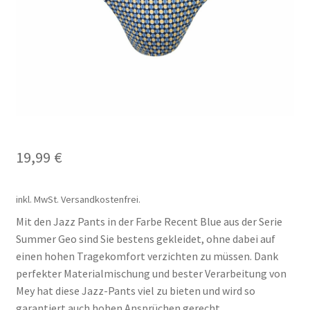
Carrello
Cart
Cassa
Checkout
19,99
€
Cookie-Richtlinie
inkl. MwSt.
Versandkostenfrei.
Datenschutzerklärung
Mit den Jazz Pants in der Farbe Recent Blue aus der Serie
Summer Geo sind Sie bestens gekleidet, ohne dabei auf
Echtheit von Bewertungen
einen hohen Tragekomfort verzichten zu müssen. Dank
perfekter Materialmischung und bester Verarbeitung von
Forma de pagamento
Mey hat diese Jazz-Pants viel zu bieten und wird so
garantiert auch hohen Ansprüchen gerecht.