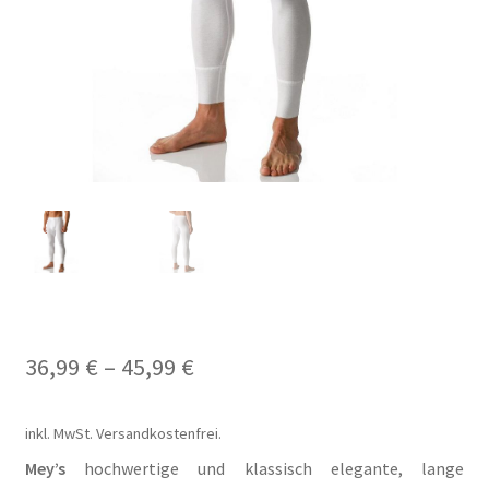
Carrello
Cart
Cassa
Checkout
Cookie-Richtlinie
Datenschutzerklärung
36,99
€
–
45,99
€
Echtheit von Bewertungen
inkl. MwSt.
Versandkostenfrei.
Forma de pagamento
Mey’s
hochwertige und klassisch elegante, lange