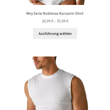
Mey Serie Noblesse Kurzarm-Shirt
28,99
€
–
35,99
€
Dieses
Ausführung wählen
Produkt
weist
mehrere
Varianten
auf.
Die
Optionen
können
auf
der
Produktseite
gewählt