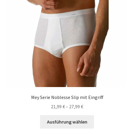
auf
der
Produktseite
gewählt
werden
Mey Serie Noblesse Slip mit Eingriff
21,99
€
–
27,99
€
Dieses
Ausführung wählen
Produkt
weist