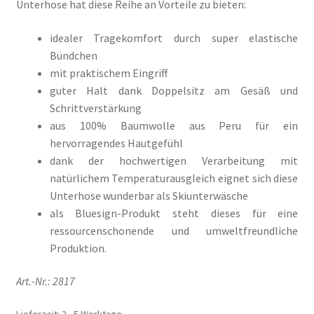
Unterhose hat diese Reihe an Vorteile zu bieten:
Il mio conto
idealer Tragekomfort durch super elastische
Impresso
Bündchen
mit praktischem Eingriff
Impressum
guter Halt dank Doppelsitz am Gesäß und
Schrittverstärkung
Impronta
aus 100% Baumwolle aus Peru für ein
hervorragendes Hautgefühl
Informações sobre o envio e formas de pagamento
dank der hochwertigen Verarbeitung mit
natürlichem Temperaturausgleich eignet sich diese
Informazioni sui metodi di spedizione e di pagamento
Unterhose wunderbar als Skiunterwäsche
als Bluesign-Produkt steht dieses für eine
Infos zu Versand und Bezahlmethoden
ressourcenschonende und umweltfreundliche
Produktion.
Kasse
Art.-Nr.: 2817
Kasse
Lieferzeit:
3 - 5 Werktage