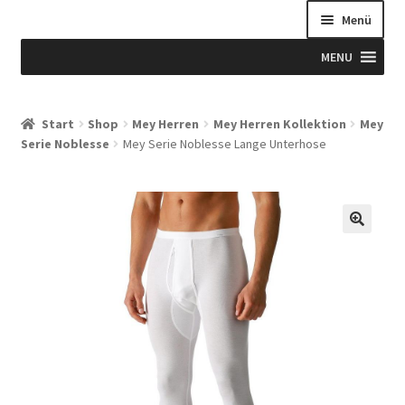
Menü
MENU
Start
Start
Shop
Mey Herren
Mey Herren Kollektion
Mey
Serie Noblesse
Mey Serie Noblesse Lange Unterhose
Allgemeine Geschäftsbedingungen
Beispiel-Seite
Blog
Blog
Blogue
Caixa