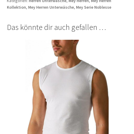
Kategorien:
Herren Unterwäsche
,
Mey Herren
,
Mey Herren
Richtlinie für Rückerstattungen und Rückgaben
Kollektion
,
Mey Herren Unterwäsche
,
Mey Serie Noblesse
Shop
Das könnte dir auch gefallen …
Shop
Shop
Termini e condizioni generali
Warenkorb
Warenkorb
Widerrufsbelehrung und -formular
Zahlungsarten