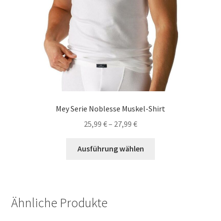
werden
Mey Serie Noblesse Muskel-Shirt
25,99
€
–
27,99
€
Dieses
Ausführung wählen
Produkt
weist
mehrere
Varianten
Ähnliche Produkte
auf.
Die