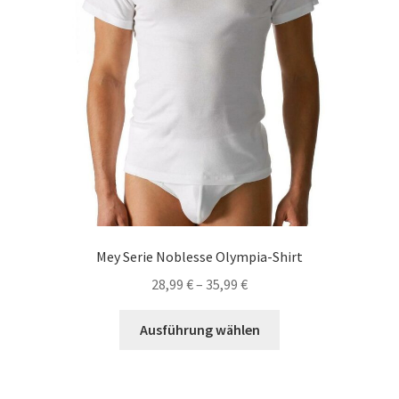
Produktseite
gewählt
werden
Mey Serie Noblesse Olympia-Shirt
28,99
€
–
35,99
€
Dieses
Ausführung wählen
Produkt
weist
mehrere