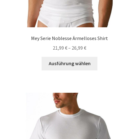
Mey Serie Noblesse Ärmelloses Shirt
21,99
€
–
26,99
€
Dieses
Ausführung wählen
Produkt
weist
mehrere
Varianten
auf.
Die
Optionen
können
auf
der