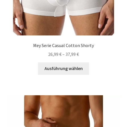
Mey Serie Casual Cotton Shorty
26,99
€
–
37,99
€
Dieses
Ausführung wählen
Produkt
weist
mehrere
Varianten
auf.
Die
Optionen
können