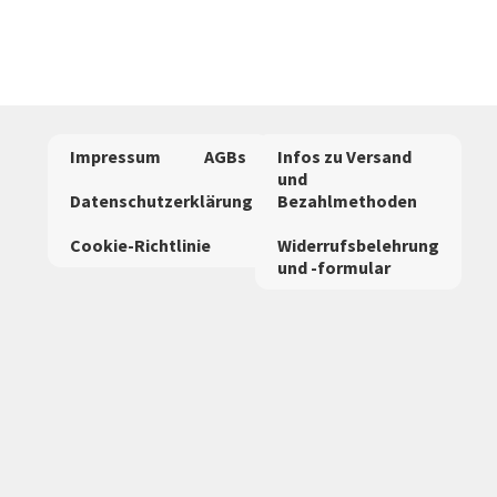
mehrere
Varianten
auf.
Die
Optionen
Impressum
AGBs
Infos zu Versand
können
und
auf
Datenschutzerklärung
Bezahlmethoden
der
Cookie-Richtlinie
Widerrufsbelehrung
Produktseite
und -formular
gewählt
werden