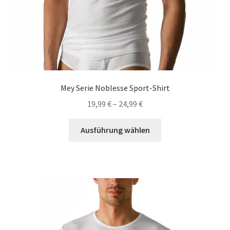
Mey Serie Noblesse Sport-Shirt
19,99
€
–
24,99
€
Dieses
Ausführung wählen
Produkt
weist
mehrere
Varianten
auf.
Die
Optionen
können