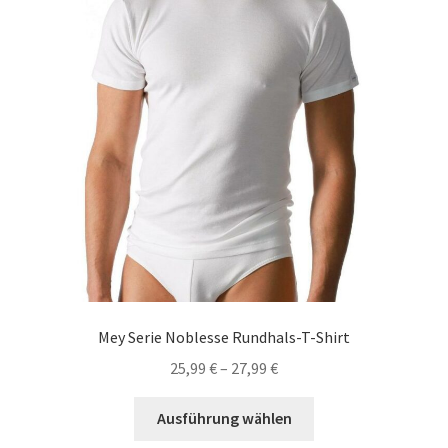
auf
der
Produktseite
gewählt
werden
Mey Serie Noblesse Rundhals-T-Shirt
25,99
€
–
27,99
€
Dieses
Ausführung wählen
Produkt