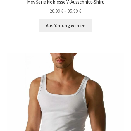
Mey Serie Noblesse V-Ausschnitt-Shirt
28,99
€
–
35,99
€
Dieses
Ausführung wählen
Produkt
weist
mehrere
Varianten
auf.
Die
Optionen
können
auf
der
Produktseite
gewählt
werden