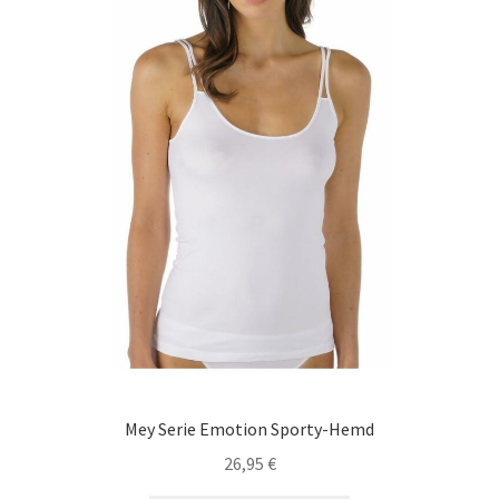
auf
der
Produktseite
gewählt
werden
Mey Serie Emotion Sporty-Hemd
26,95
€