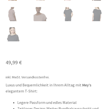
Il mio conto
Impresso
Impressum
Impronta
Informações sobre o envio e formas de pagamento
49,99
€
Informazioni sui metodi di spedizione e di pagamento
inkl. MwSt.
Versandkostenfrei.
Infos zu Versand und Bezahlmethoden
Luxus und Bequemlichkeit in Ihrem Alltag mit
Mey’s
elegantem T-Shirt:
Kasse
Legere Passform und edles Material
Kasse
Zeitloses Design: Weiter Rundhalsausschnitt und