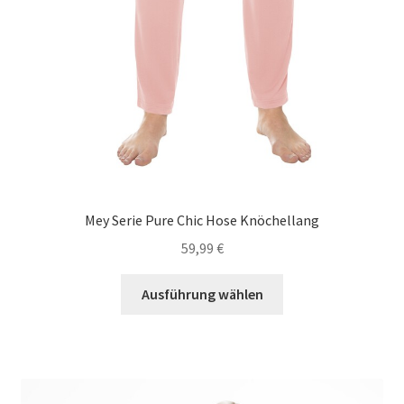
Mey Serie Pure Chic Hose Knöchellang
59,99
€
Dieses
Ausführung wählen
Produkt
weist
mehrere
Varianten
auf.