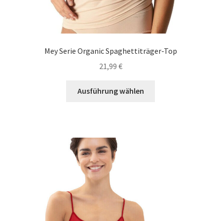
Mey Serie Organic Spaghettiträger-Top
21,99
€
Dieses
Ausführung wählen
Produkt
weist
mehrere
Varianten
auf.
Die
Optionen
können
auf
der