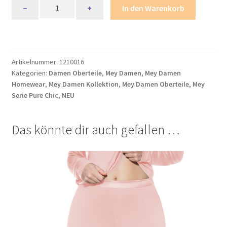
Mey
Richtlinie für Rückerstattungen und Rückgaben
−
+
In den Warenkorb
Serie
Pure
Shop
Chic
T-
Shop
Artikelnummer:
1210016
Shirt
Kategorien:
Damen Oberteile
,
Mey Damen
,
Mey Damen
Menge
Homewear
,
Mey Damen Kollektion
,
Mey Damen Oberteile
,
Mey
Shop
Serie Pure Chic
,
NEU
Termini e condizioni generali
Das könnte dir auch gefallen …
Warenkorb
Warenkorb
Widerrufsbelehrung und -formular
Zahlungsarten