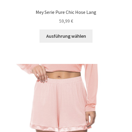
Mey Serie Pure Chic Hose Lang
59,99
€
Dieses
Ausführung wählen
Produkt
weist
mehrere
Varianten
auf.
Die
Optionen
können
auf
der
Produktseite
gewählt
werden