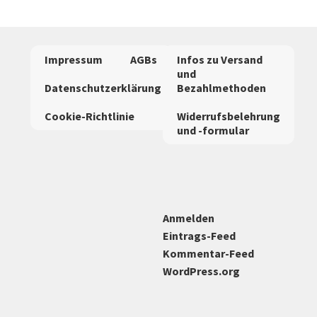
auf.
Die
Optionen
Impressum
AGBs
Infos zu Versand
können
und
auf
Datenschutzerklärung
Bezahlmethoden
der
Cookie-Richtlinie
Widerrufsbelehrung
Produktseite
und -formular
gewählt
werden
Anmelden
Eintrags-Feed
Kommentar-Feed
WordPress.org