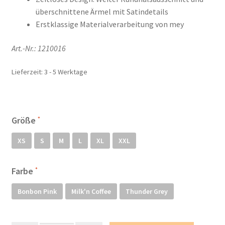
überschnittene Ärmel mit Satindetails
Mein Konto
Erstklassige Materialverarbeitung von mey
Mein Konto
Art.-Nr.:
1210016
Metodi di pagamento
Lieferzeit:
3 - 5 Werktage
Minha conta
Größe
My account
XS
S
M
L
XL
XXL
Politica dei cookie
Farbe
Politica e modulo di cancellazione
Bonbon Pink
Milk'n Coffee
Thunder Grey
Politica sulla privacy