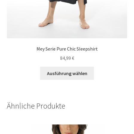
Mey Serie Pure Chic Sleepshirt
84,99
€
Dieses
Ausführung wählen
Produkt
weist
mehrere
Varianten
Ähnliche Produkte
auf.
Die
Optionen
können