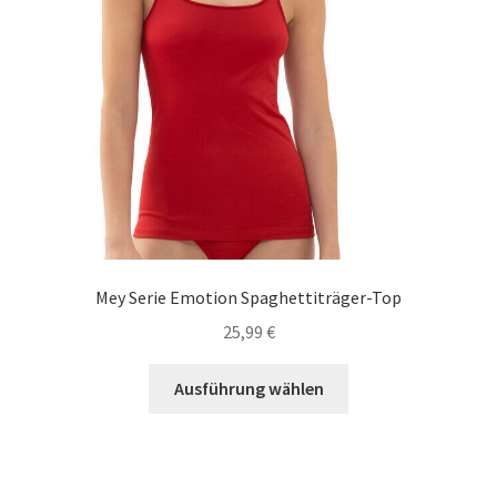
Produktseite
gewählt
werden
Mey Serie Emotion Spaghettiträger-Top
25,99
€
Dieses
Ausführung wählen
Produkt
weist
mehrere
Varianten