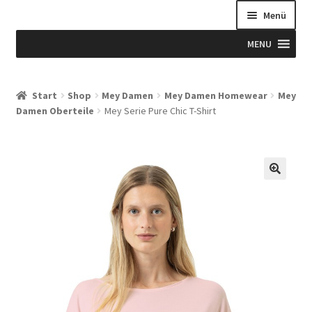
Menü
MENU
Start
Start
Shop
Mey Damen
Mey Damen Homewear
Mey
Damen Oberteile
Mey Serie Pure Chic T-Shirt
Allgemeine Geschäftsbedingungen
Beispiel-Seite
Blog
Blog
Blogue
Caixa