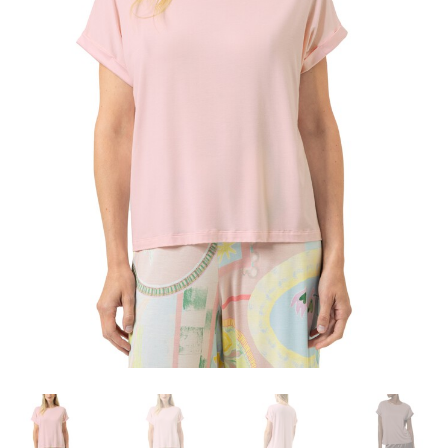
Carrello
Cart
Cassa
Checkout
Cookie-Richtlinie
Datenschutzerklärung
Echtheit von Bewertungen
Forma de pagamento