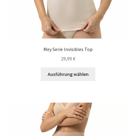
Mey Serie Invisibles Top
29,99
€
Dieses
Ausführung wählen
Produkt
weist
mehrere
Varianten
auf.
Die
Optionen
können