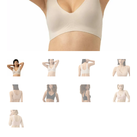
Carrello
Cart
Cassa
Checkout
Cookie-Richtlinie
Datenschutzerklärung
Echtheit von Bewertungen
Forma de pagamento