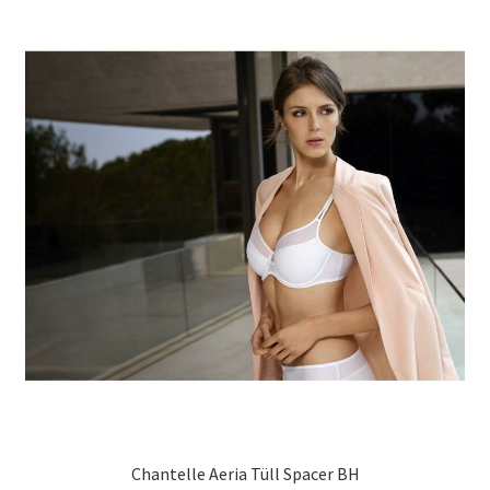
auf.
Die
Optionen
können
auf
der
Produktseite
gewählt
werden
Chantelle Aeria Tüll Spacer BH