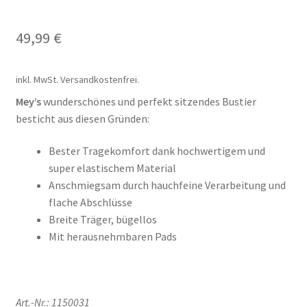
Il mio conto
49,99
€
Impresso
Impressum
inkl. MwSt.
Versandkostenfrei.
Mey’s
wunderschönes und perfekt sitzendes Bustier
Impronta
besticht aus diesen Gründen:
Informações sobre o envio e formas de pagamento
Bester Tragekomfort dank hochwertigem und
super elastischem Material
Anschmiegsam durch hauchfeine Verarbeitung und
Informazioni sui metodi di spedizione e di pagamento
flache Abschlüsse
Breite Träger, bügellos
Infos zu Versand und Bezahlmethoden
Mit herausnehmbaren Pads
Kasse
Kasse
Art.-Nr.: 1150031