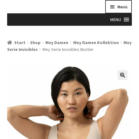
Menü
MENU
Start
Start
Shop
Mey Damen
Mey Damen Kollektion
Mey
Serie Invisibles
Mey Serie Invisibles Bustier
Allgemeine Geschäftsbedingungen
Beispiel-Seite
Blog
Blog
Blogue
Caixa