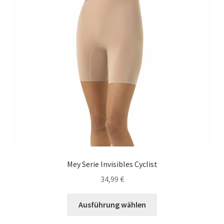
auf
der
Produktseite
gewählt
werden
Mey Serie Invisibles Cyclist
34,99
€
Dieses
Ausführung wählen
Produkt