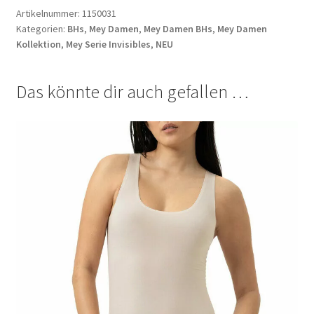
Menge
Richtlinie für Rückerstattungen und Rückgaben
Artikelnummer:
1150031
Kategorien:
BHs
,
Mey Damen
,
Mey Damen BHs
,
Mey Damen
Kollektion
,
Mey Serie Invisibles
,
NEU
Shop
Shop
Das könnte dir auch gefallen …
Shop
Termini e condizioni generali
Warenkorb
Warenkorb
Widerrufsbelehrung und -formular
Zahlungsarten