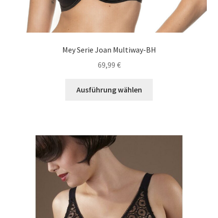
Mey Serie Joan Multiway-BH
69,99
€
Dieses
Ausführung wählen
Produkt
weist
mehrere
Varianten
auf.
Die
Optionen
können
auf
der
Produktseite