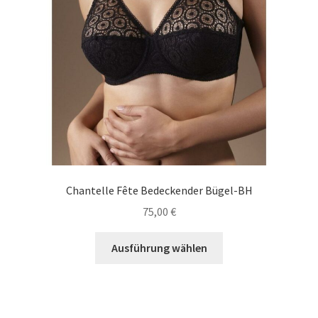
gewählt
werden
Chantelle Fête Bedeckender Bügel-BH
75,00
€
Dieses
Ausführung wählen
Produkt
weist
mehrere
Varianten