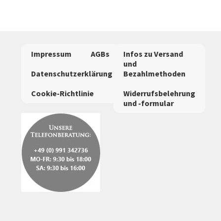
Varianten
auf.
Die
Optionen
Impressum
AGBs
Infos zu Versand
können
und
auf
Datenschutzerklärung
Bezahlmethoden
der
Cookie-Richtlinie
Widerrufsbelehrung
Produktseite
und -formular
gewählt
werden