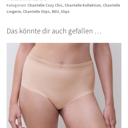
Richtlinie für Rückerstattungen und Rückgaben
Kategorien:
Chantelle Cozy Chic
,
Chantelle Kollektion
,
Chantelle
Lingerie
,
Chantelle Slips
,
NEU
,
Slips
Shop
Das könnte dir auch gefallen …
Shop
Shop
Termini e condizioni generali
Warenkorb
Warenkorb
Widerrufsbelehrung und -formular
Zahlungsarten