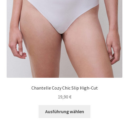
der
Produktseite
gewählt
werden
Chantelle Cozy Chic Slip High-Cut
19,90
€
Dieses
Ausführung wählen
Produkt
weist