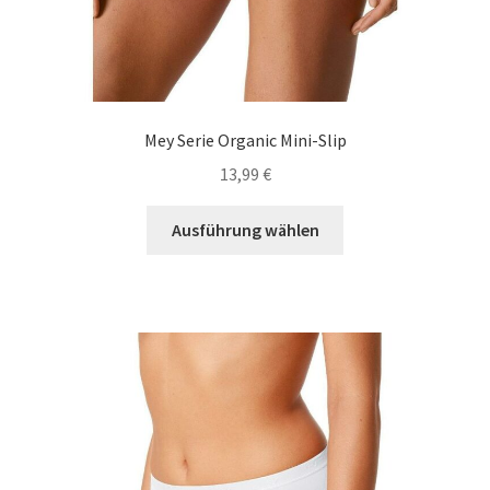
Mey Serie Organic Mini-Slip
13,99
€
Dieses
Ausführung wählen
Produkt
weist
mehrere
Varianten
auf.
Die
Optionen
können
auf