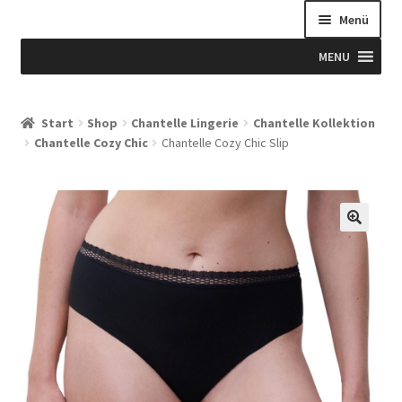
Menü
MENU
Start
Start
Shop
Chantelle Lingerie
Chantelle Kollektion
Chantelle Cozy Chic
Chantelle Cozy Chic Slip
Allgemeine Geschäftsbedingungen
Beispiel-Seite
Blog
Blog
Blogue
Caixa