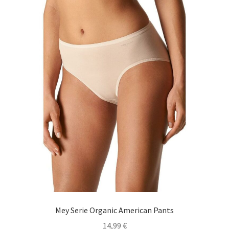
können
auf
der
Produktseite
gewählt
werden
Mey Serie Organic American Pants
14,99
€