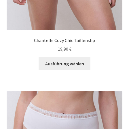
Chantelle Cozy Chic Taillenslip
19,90
€
Dieses
Ausführung wählen
Produkt
weist
mehrere
Varianten
auf.
Die
Optionen
können
auf