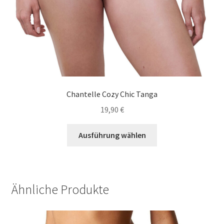
Chantelle Cozy Chic Tanga
19,90
€
Dieses
Ausführung wählen
Produkt
weist
mehrere
Varianten
Ähnliche Produkte
auf.
Die
Optionen