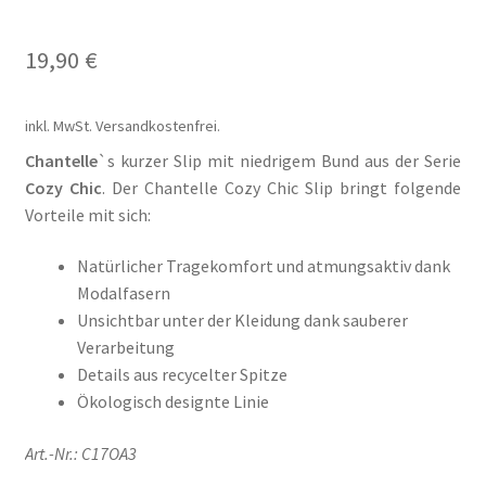
Il mio conto
19,90
€
Impresso
Impressum
inkl. MwSt.
Versandkostenfrei.
Chantelle
`s kurzer Slip mit niedrigem Bund aus der Serie
Impronta
Cozy Chic
. Der Chantelle Cozy Chic Slip bringt folgende
Vorteile mit sich:
Informações sobre o envio e formas de pagamento
Natürlicher Tragekomfort und atmungsaktiv dank
Modalfasern
Informazioni sui metodi di spedizione e di pagamento
Unsichtbar unter der Kleidung dank sauberer
Verarbeitung
Infos zu Versand und Bezahlmethoden
Details aus recycelter Spitze
Ökologisch designte Linie
Kasse
Art.-Nr.: C17OA3
Kasse