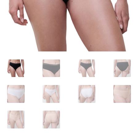
Carrello
Cart
Cassa
Checkout
Cookie-Richtlinie
Datenschutzerklärung
Echtheit von Bewertungen
Forma de pagamento