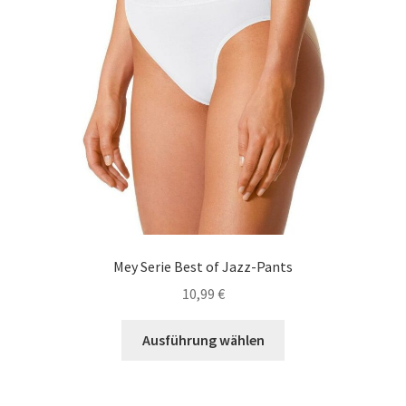
der
Produktseite
gewählt
werden
Mey Serie Best of Jazz-Pants
10,99
€
Dieses
Ausführung wählen
Produkt
weist
mehrere