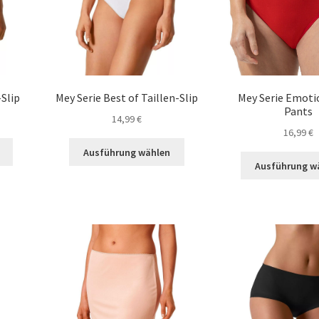
-Slip
Mey Serie Best of Taillen-Slip
Mey Serie Emoti
Pants
14,99
€
16,99
€
Dieses
Dieses
Ausführung wählen
Produkt
Produkt
Ausführung w
weist
weist
mehrere
mehrere
Varianten
Varianten
auf.
auf.
Die
Die
Optionen
Optionen
können
können
auf
auf
der
der
Produktseite
Produktseite