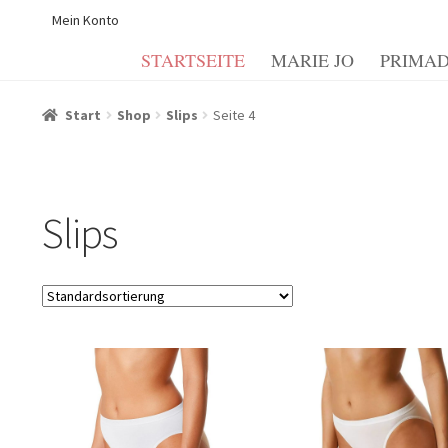
Mein Konto
STARTSEITE
MARIE JO
PRIMA
Start
Allgemeine Geschäftsbedingungen
Beispiel-Seite
Start
Shop
Slips
Seite 4
Echtheit von Bewertungen
Forma de pagamento
Il mio
Informazioni sui metodi di spedizione e di pagamento
I
Slips
My account
Politica dei cookie
Politica e modulo di can
Termini e condizioni generali
Warenkorb
Warenkorb
Wid