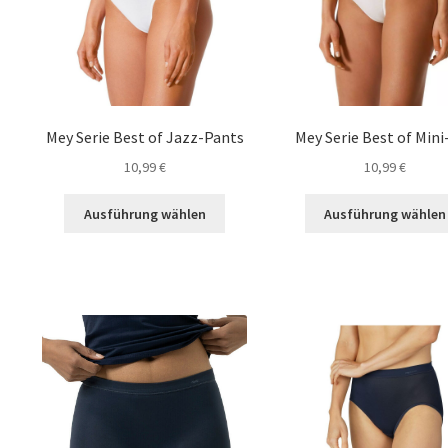
Mey Serie Best of Jazz-Pants
Mey Serie Best of Mini
10,99
€
10,99
€
Dieses
Ausführung wählen
Ausführung wählen
Produkt
weist
mehrere
Varianten
auf.
Die
Optionen
können
auf
der
Produktseite