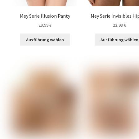
werden
Mey Serie Illusion Panty
Mey Serie Invisibles Hi
29,99
€
22,99
€
Dieses
Ausführung wählen
Ausführung wählen
Produkt
weist
mehrere
Varianten
auf.
Die
Optionen
können
auf
der
Produktseite
gewählt
werden