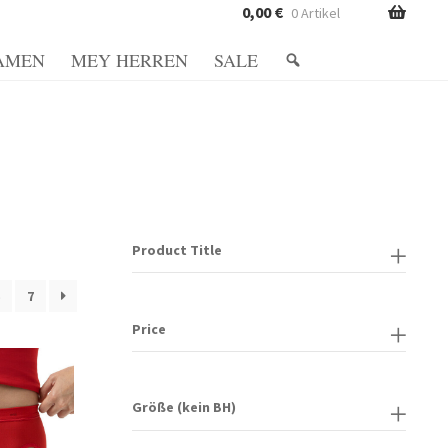
0,00
€
0 Artikel
AMEN
MEY HERREN
SALE
Richtlinie
Datenschutzerklärung
vio e formas de pagamento
Mein Konto
Metodi di pagamento
Minha conta
Product Title
gen und Rückgaben
Shop
Shop
Shop
7
Price
Größe (kein BH)