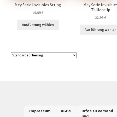
Mey Serie Invisibles String
Mey Serie Invisible
Taillenslip
19,99
€
22,99
€
Dieses
Ausführung wählen
Produkt
Ausführung wählen
weist
mehrere
Varianten
auf.
Die
Optionen
können
auf
der
Produktseite
gewählt
werden
Impressum
AGBs
Infos zu Versand
und