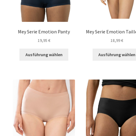
gewählt
werden
Mey Serie Emotion Panty
Mey Serie Emotion Taill
19,95
€
18,99
€
Dieses
Ausführung wählen
Ausführung wählen
Produkt
weist
mehrere
Varianten
auf.
Die
Optionen
können
auf
der
Produktseite
gewählt