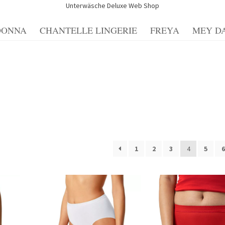
Unterwäsche Deluxe Web Shop
DONNA
CHANTELLE LINGERIE
FREYA
MEY D
Blog
Blog
Blogue
Caixa
Carrello
Cart
Cassa
Checkout
Cookie-
 conto
Impresso
Impressum
Impronta
Informações sobre o en
nfos zu Versand und Bezahlmethoden
Kasse
Kasse
Mein Konto
cellazione
Politica sulla privacy
Richtlinie für Rückerstattun
1
2
3
4
5
6
errufsbelehrung und -formular
Zahlungsarten