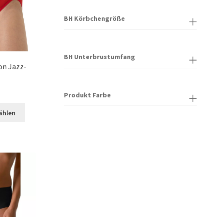
BH Körbchengröße
BH Unterbrustumfang
on Jazz-
Produkt Farbe
Dieses
ählen
Produkt
weist
mehrere
Varianten
auf.
Die
Optionen
können
auf
der