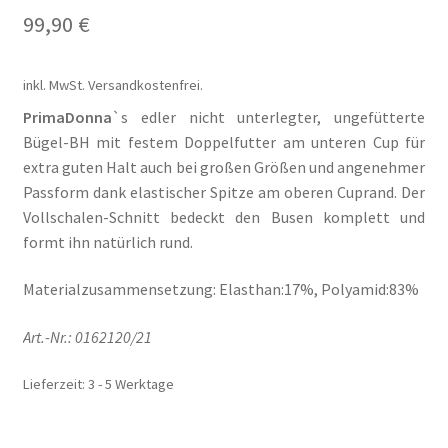
99,90
€
Mein Konto
inkl. MwSt.
Versandkostenfrei.
Mein Konto
PrimaDonna
`s edler nicht unterlegter, ungefütterte
Bügel-BH mit festem Doppelfutter am unteren Cup für
Metodi di pagamento
extra guten Halt auch bei großen Größen und angenehmer
Passform dank elastischer Spitze am oberen Cuprand. Der
Minha conta
Vollschalen-Schnitt bedeckt den Busen komplett und
formt ihn natürlich rund.
My account
Materialzusammensetzung: Elasthan:17%, Polyamid:83%
Politica dei cookie
Art.-Nr.: 0162120/21
Politica e modulo di cancellazione
Lieferzeit:
3 - 5 Werktage
Politica sulla privacy