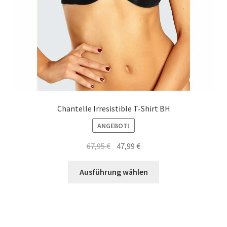
Chantelle Irresistible T-Shirt BH
ANGEBOT!
Ursprünglicher
Aktueller
67,95
€
47,99
€
Preis
Preis
Dieses
war:
ist:
Ausführung wählen
Produkt
67,95 €
47,99 €.
weist
mehrere
Varianten