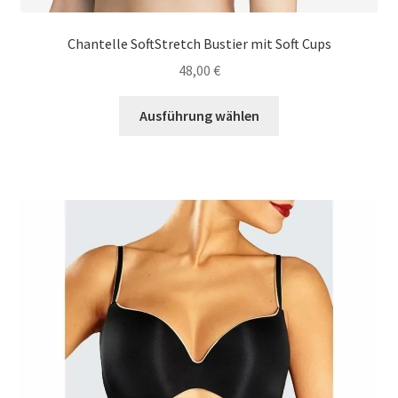
Chantelle SoftStretch Bustier mit Soft Cups
48,00
€
Dieses
Ausführung wählen
Produkt
weist
mehrere
Varianten
auf.
Die
Optionen
können
auf
der
Produktseite
gewählt
werden