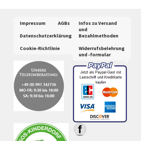
auf.
Die
Optionen
Impressum
AGBs
Infos zu Versand
können
und
auf
Datenschutzerklärung
Bezahlmethoden
der
Cookie-Richtlinie
Widerrufsbelehrung
Produktseite
und -formular
gewählt
werden