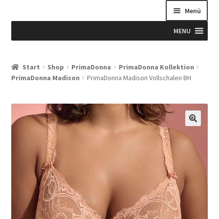
Menü
MENU
Start
Start
Shop
PrimaDonna
PrimaDonna Kollektion
PrimaDonna Madison
PrimaDonna Madison Vollschalen BH
Allgemeine Geschäftsbedingungen
Beispiel-Seite
Blog
Blog
Blogue
Caixa