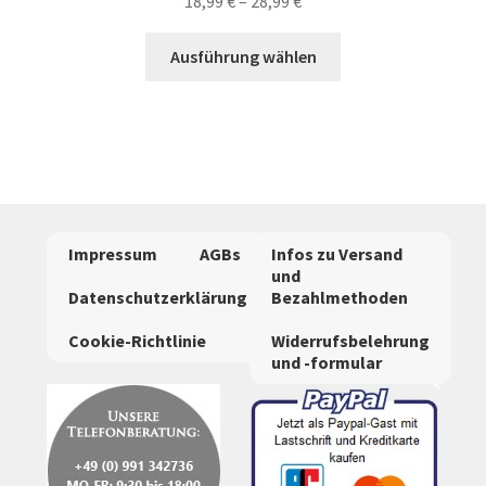
18,99
€
–
28,99
€
Dieses
Ausführung wählen
Produkt
weist
mehrere
Varianten
auf.
Die
Optionen
Impressum
AGBs
Infos zu Versand
können
und
auf
Datenschutzerklärung
Bezahlmethoden
der
Cookie-Richtlinie
Widerrufsbelehrung
Produktseite
und -formular
gewählt
werden