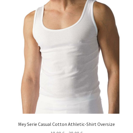
auf.
Die
Optionen
können
auf
der
Produktseite
gewählt
werden
Mey Serie Casual Cotton Athletic-Shirt Oversize