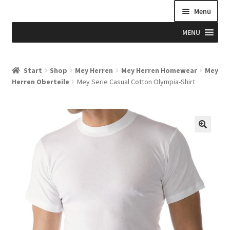
Menü
MENU
Start
Start
Shop
Mey Herren
Mey Herren Homewear
Mey
Herren Oberteile
Mey Serie Casual Cotton Olympia-Shirt
Allgemeine Geschäftsbedingungen
Beispiel-Seite
Blog
Blog
Blogue
Caixa