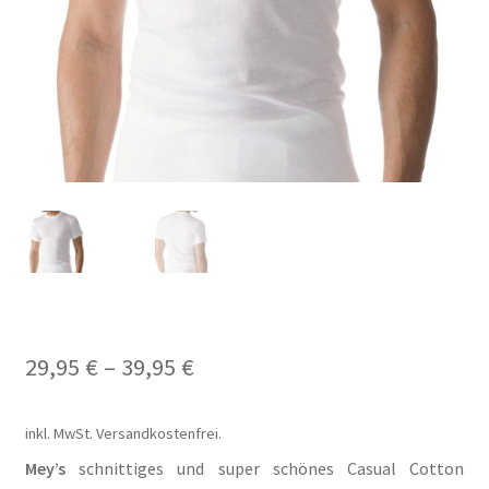
Carrello
Cart
Cassa
Checkout
Cookie-Richtlinie
Datenschutzerklärung
29,95
€
–
39,95
€
Echtheit von Bewertungen
inkl. MwSt.
Versandkostenfrei.
Forma de pagamento
Mey’s
schnittiges und super schönes Casual Cotton