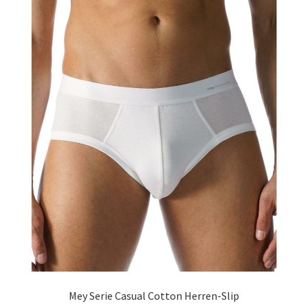
Richtlinie für Rückerstattungen und Rückgaben
Shop
Shop
Shop
Termini e condizioni generali
Warenkorb
Warenkorb
Widerrufsbelehrung und -formular
Mey Serie Casual Cotton Herren-Slip
Zahlungsarten