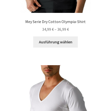
Mey Serie Dry Cotton Olympia-Shirt
34,99
€
–
36,99
€
Dieses
Ausführung wählen
Produkt
weist
mehrere
Varianten
auf.
Die
Optionen
können
auf
der
Produktseite