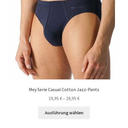
der
Produktseite
gewählt
werden
Mey Serie Casual Cotton Jazz-Pants
19,95
€
–
29,95
€
Dieses
Ausführung wählen
Produkt
weist