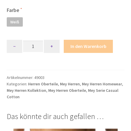
Farbe
Mein Konto
Weiß
Mein Konto
Metodi di pagamento
Mey
−
+
In den Warenkorb
Serie
Minha conta
Casual
Cotton
Olympia-
My account
Artikelnummer:
49003
Shirt
Kategorien:
Herren Oberteile
,
Mey Herren
,
Mey Herren Homewear
,
Menge
Politica dei cookie
Mey Herren Kollektion
,
Mey Herren Oberteile
,
Mey Serie Casual
Cotton
Politica e modulo di cancellazione
Das könnte dir auch gefallen …
Politica sulla privacy