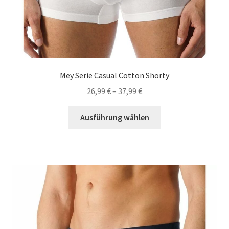
Mey Serie Casual Cotton Shorty
26,99
€
–
37,99
€
Dieses
Ausführung wählen
Produkt
weist
mehrere
Varianten
auf.
Die
Optionen
können
auf