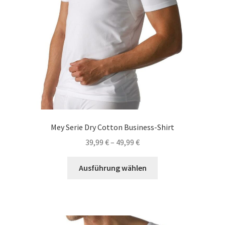
gewählt
werden
Mey Serie Dry Cotton Business-Shirt
39,99
€
–
49,99
€
Dieses
Ausführung wählen
Produkt
weist
mehrere
Varianten