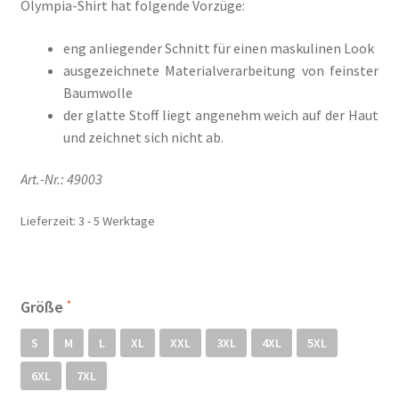
Olympia-Shirt hat folgende Vorzüge:
Il mio conto
eng anliegender Schnitt für einen maskulinen Look
Impresso
ausgezeichnete Materialverarbeitung von feinster
Baumwolle
Impressum
der glatte Stoff liegt angenehm weich auf der Haut
und zeichnet sich nicht ab.
Impronta
Art.-Nr.:
49003
Informações sobre o envio e formas de pagamento
Lieferzeit:
3 - 5 Werktage
Informazioni sui metodi di spedizione e di pagamento
Infos zu Versand und Bezahlmethoden
Größe
Kasse
S
M
L
XL
XXL
3XL
4XL
5XL
6XL
7XL
Kasse