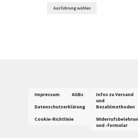
Dieses
Ausführung wählen
Produkt
weist
mehrere
Varianten
auf.
Die
Optionen
können
auf
der
Produktseite
gewählt
werden
Impressum
AGBs
Infos zu Versand
und
Datenschutzerklärung
Bezahlmethoden
Cookie-Richtlinie
Widerrufsbelehru
und -formular