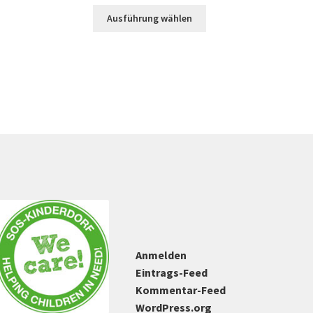
Dieses
Ausführung wählen
Produkt
weist
mehrere
Varianten
auf.
Die
Optionen
können
auf
der
Produktseite
gewählt
werden
Anmelden
Eintrags-Feed
Kommentar-Feed
WordPress.org