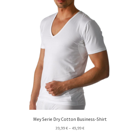
können
auf
der
Produktseite
gewählt
werden
Mey Serie Dry Cotton Business-Shirt
39,99
€
–
49,99
€