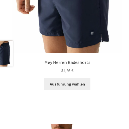
Mey Herren Badeshorts
54,95
€
Dieses
Ausführung wählen
Produkt
weist
mehrere
Varianten
auf.
Die
Optionen