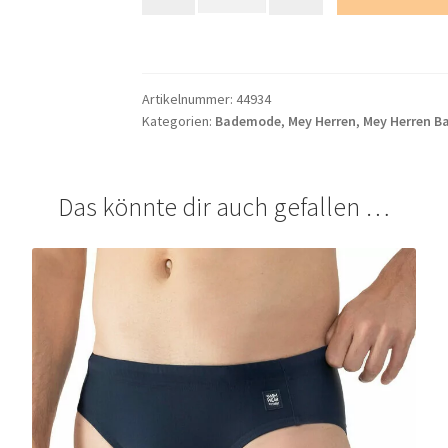
Herren
Badeshorty
Menge
Artikelnummer:
44934
Kategorien:
Bademode
,
Mey Herren
,
Mey Herren 
Das könnte dir auch gefallen …