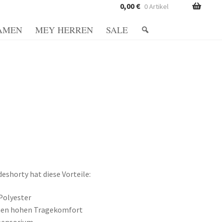
0,00
€
0 Artikel
AMEN
MEY HERREN
SALE
Richtlinie
Datenschutzerklärung
vio e formas de pagamento
Mein Konto
Metodi di pagamento
Minha conta
gen und Rückgaben
Shop
Shop
Shop
eshorty hat diese Vorteile:
Polyester
inen hohen Tragekomfort