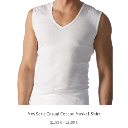
können
auf
der
Produktseite
gewählt
werden
Mey Serie Casual Cotton Muskel-Shirt
21,99
€
–
23,99
€