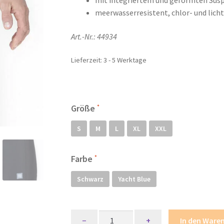
mit integriertem und geformten Sus
meerwasserresistent, chlor- und licht
Art.-Nr.: 44934
Lieferzeit:
3 - 5 Werktage
Größe
S
M
L
XL
XXL
Farbe
Schwarz
Yacht Blue
Mey
−
+
In den Ware