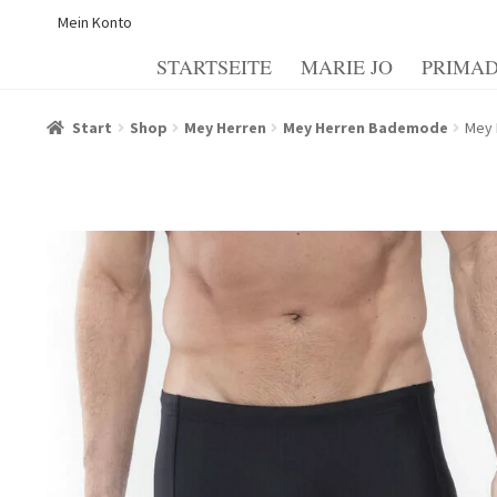
Mein Konto
STARTSEITE
MARIE JO
PRIMA
Start
Allgemeine Geschäftsbedingungen
Beispiel-Seite
Start
Shop
Mey Herren
Mey Herren Bademode
Mey 
Echtheit von Bewertungen
Forma de pagamento
Il mio
Informazioni sui metodi di spedizione e di pagamento
I
My account
Politica dei cookie
Politica e modulo di can
Termini e condizioni generali
Warenkorb
Warenkorb
Wid