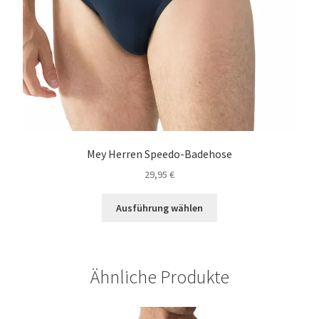
Mey Herren Speedo-Badehose
29,95
€
Dieses
Ausführung wählen
Produkt
weist
mehrere
Varianten
Ähnliche Produkte
auf.
Die
Optionen