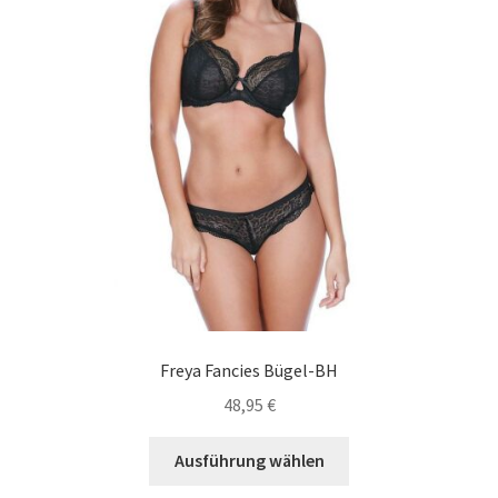
Carrello
Cart
Cassa
Checkout
Cookie-Richtlinie
Datenschutzerklärung
Freya Fancies Bügel-BH
Echtheit von Bewertungen
48,95
€
Forma de pagamento
Dieses
Ausführung wählen
Produkt