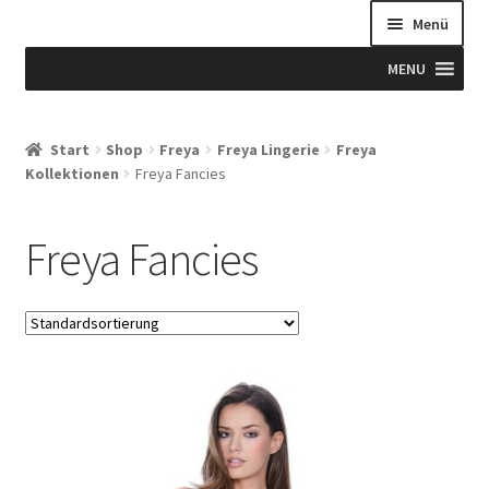
Menü
MENU
Start
Start
Shop
Freya
Freya Lingerie
Freya
Kollektionen
Freya Fancies
Allgemeine Geschäftsbedingungen
Beispiel-Seite
Freya Fancies
Blog
Blog
Blogue
Caixa