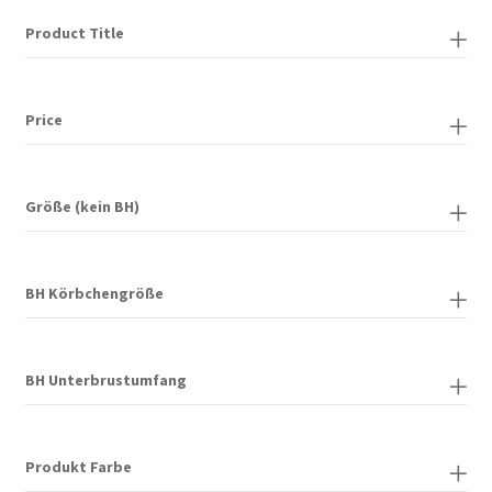
Optionen
Product Title
können
auf
der
Price
Produktseite
gewählt
werden
Größe (kein BH)
BH Körbchengröße
BH Unterbrustumfang
Produkt Farbe