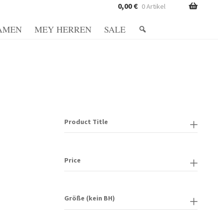
0,00
€
0 Artikel
AMEN
MEY HERREN
SALE
Richtlinie
Datenschutzerklärung
vio e formas de pagamento
Mein Konto
Metodi di pagamento
Minha conta
Product Title
gen und Rückgaben
Shop
Shop
Shop
Price
Größe (kein BH)