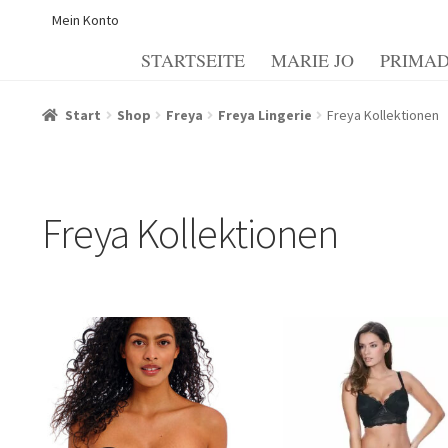
Mein Konto
STARTSEITE
MARIE JO
PRIMA
Start
Allgemeine Geschäftsbedingungen
Beispiel-Seite
Start
Shop
Freya
Freya Lingerie
Freya Kollektionen
Echtheit von Bewertungen
Forma de pagamento
Il mio
Informazioni sui metodi di spedizione e di pagamento
I
Freya Kollektionen
My account
Politica dei cookie
Politica e modulo di can
Termini e condizioni generali
Warenkorb
Warenkorb
Wid