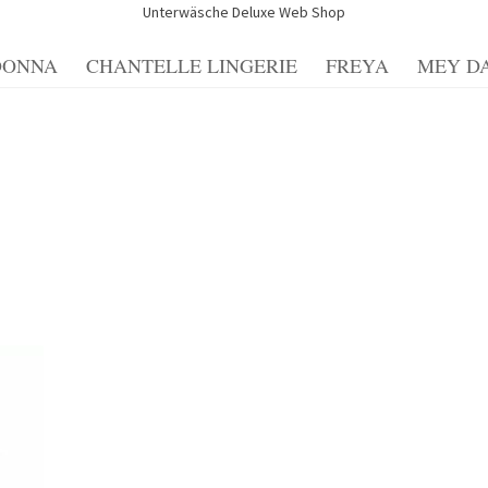
Unterwäsche Deluxe Web Shop
DONNA
CHANTELLE LINGERIE
FREYA
MEY D
Blog
Blog
Blogue
Caixa
Carrello
Cart
Cassa
Checkout
Cookie-
 conto
Impresso
Impressum
Impronta
Informações sobre o en
nfos zu Versand und Bezahlmethoden
Kasse
Kasse
Mein Konto
cellazione
Politica sulla privacy
Richtlinie für Rückerstattun
errufsbelehrung und -formular
Zahlungsarten