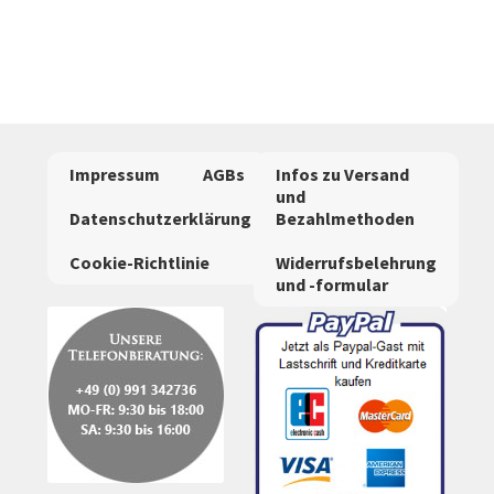
weist
mehrere
Varianten
auf.
Die
Optionen
Impressum
AGBs
Infos zu Versand
können
und
auf
Datenschutzerklärung
Bezahlmethoden
der
Cookie-Richtlinie
Widerrufsbelehrung
Produktseite
und -formular
gewählt
werden