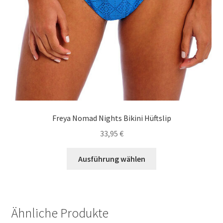
werden
Freya Nomad Nights Bikini Hüftslip
33,95
€
Dieses
Ausführung wählen
Produkt
weist
mehrere
Varianten
Ähnliche Produkte
auf.