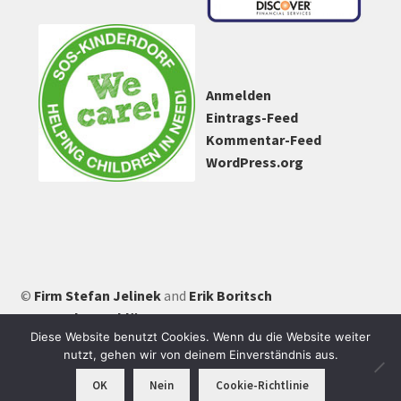
Anmelden
Eintrags-Feed
Kommentar-Feed
WordPress.org
©
Firm Stefan Jelinek
and
Erik Boritsch
Datenschutzerklärung
Diese Website benutzt Cookies. Wenn du die Website weiter
nutzt, gehen wir von deinem Einverständnis aus.
0
OK
Nein
Cookie-Richtlinie
Suchen
Suchen