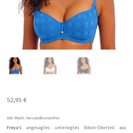
Carrello
Cart
Cassa
Checkout
Cookie-Richtlinie
Datenschutzerklärung
52,95
€
Echtheit von Bewertungen
inkl. MwSt.
Versandkostenfrei.
Forma de pagamento
Freya’s
angesagtes unterlegtes Bikini-Oberteil aus