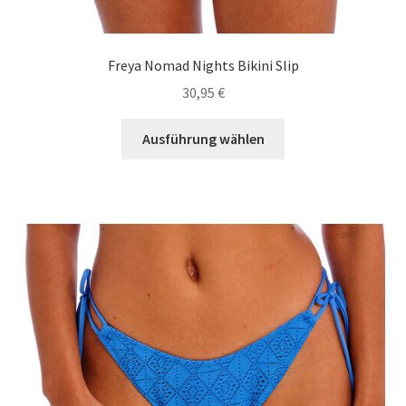
Freya Nomad Nights Bikini Slip
30,95
€
Dieses
Ausführung wählen
Produkt
weist
mehrere
Varianten
auf.
Die
Optionen
können
auf
der
Produktseite
gewählt