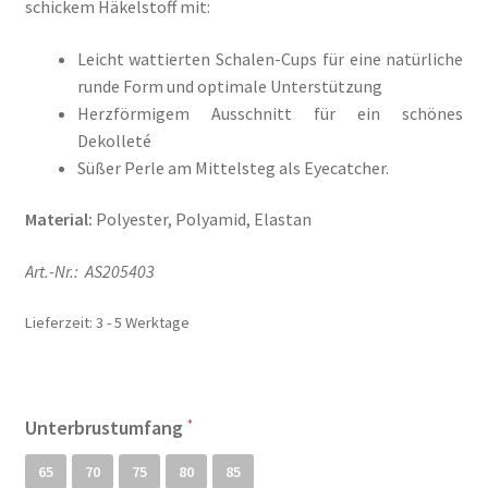
schickem Häkelstoff mit:
Il mio conto
Leicht wattierten Schalen-Cups für eine natürliche
Impresso
runde Form und optimale Unterstützung
Herzförmigem Ausschnitt für ein schönes
Impressum
Dekolleté
Süßer Perle am Mittelsteg als Eyecatcher.
Impronta
Material:
Polyester, Polyamid, Elastan
Informações sobre o envio e formas de pagamento
Art.-Nr.: AS205403
Informazioni sui metodi di spedizione e di pagamento
Lieferzeit:
3 - 5 Werktage
Infos zu Versand und Bezahlmethoden
Kasse
Unterbrustumfang
Kasse
65
70
75
80
85