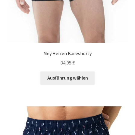
Mey Herren Badeshorty
34,95
€
Dieses
Ausführung wählen
Produkt
weist
mehrere
Varianten
auf.
Die
Optionen
können