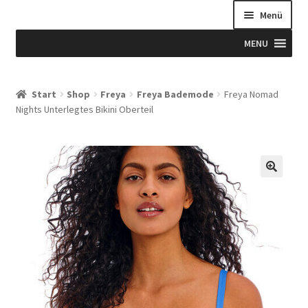
Menü
MENU
Start
Start
Shop
Freya
Freya Bademode
Freya Nomad
Nights Unterlegtes Bikini Oberteil
Allgemeine Geschäftsbedingungen
Beispiel-Seite
Blog
Blog
Blogue
Caixa