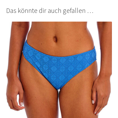
Richtlinie für Rückerstattungen und Rückgaben
Das könnte dir auch gefallen …
Shop
Shop
Shop
Termini e condizioni generali
Warenkorb
Warenkorb
Widerrufsbelehrung und -formular
Zahlungsarten