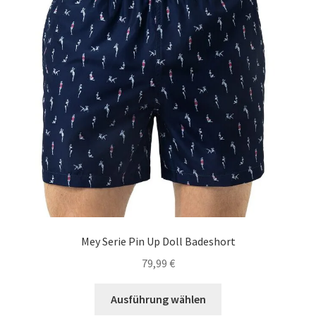
auf
der
Produktseite
gewählt
werden
Mey Serie Pin Up Doll Badeshort
79,99
€
Dieses
Ausführung wählen
Produkt