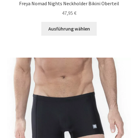
Freya Nomad Nights Neckholder Bikini Oberteil
47,95
€
Dieses
Ausführung wählen
Produkt
weist
mehrere
Varianten
auf.
Die
Optionen
können
auf
der
Produktseite
gewählt
werden