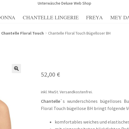
Unterwäsche Deluxe Web Shop
DONNA
CHANTELLE LINGERIE
FREYA
MEY D
Blog
Blog
Blogue
Caixa
Carrello
Cart
Cassa
Checkout
Cookie-
Chantelle Floral Touch
Chantelle Floral Touch Bügelloser BH
 conto
Impresso
Impressum
Impronta
Informações sobre o en
nfos zu Versand und Bezahlmethoden
Kasse
Kasse
Mein Konto
52,00
€
cellazione
Politica sulla privacy
Richtlinie für Rückerstattun
errufsbelehrung und -formular
Zahlungsarten
inkl. MwSt.
Versandkostenfrei.
Chantelle
`s wunderschönes bügelloses Bu
Floral Touch bügellose BH bringt folgende Vo
komfortables weiches und elastisches