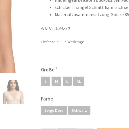
mit eingearbeiteten blickdichten Pad
schicker Triangel Schnitt kann sich s
Materialzusammensetzung: Spitze 8
Art.-Nr.: C94270
Lieferzeit:
3 - 5 Werktage
Größe
S
M
L
XL
Farbe
Beige Dore
Schwarz