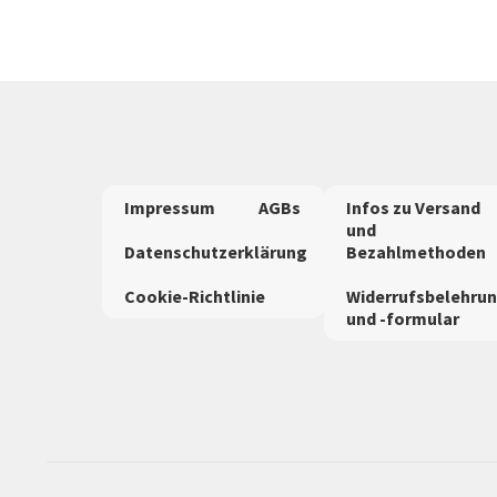
auf.
Die
Optionen
können
auf
der
Produktseite
gewählt
werden
Impressum
AGBs
Infos zu Versand
und
Datenschutzerklärung
Bezahlmethoden
Cookie-Richtlinie
Widerrufsbelehru
und -formular