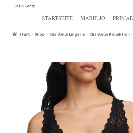
Mein Konto
STARTSEITE
MARIE JO
PRIMA
Start
Allgemeine Geschäftsbedingungen
Beispiel-Seite
Start
Shop
Chantelle Lingerie
Chantelle Kollektion
Echtheit von Bewertungen
Forma de pagamento
Il mio
Informazioni sui metodi di spedizione e di pagamento
I
My account
Politica dei cookie
Politica e modulo di can
Termini e condizioni generali
Warenkorb
Warenkorb
Wid