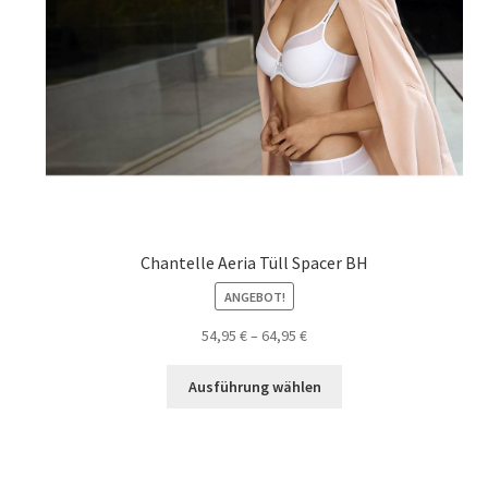
Chantelle Aeria Tüll Spacer BH
ANGEBOT!
54,95
€
–
64,95
€
Dieses
Ausführung wählen
Produkt
weist
mehrere
Varianten