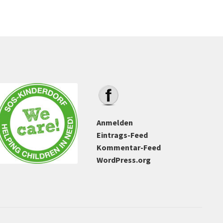
Optionen
können
auf
der
Produktseite
gewählt
werden
Anmelden
Eintrags-Feed
Kommentar-Feed
WordPress.org