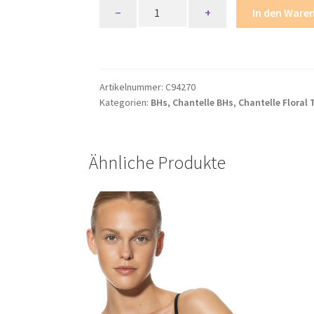
Chantelle
−
+
In den Ware
Floral
Touch
Bügelloser
BH
Artikelnummer:
C94270
Menge
Kategorien:
BHs
,
Chantelle BHs
,
Chantelle Floral
Ähnliche Produkte