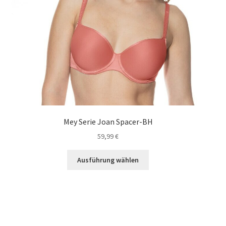
Mey Serie Joan Spacer-BH
59,99
€
Dieses
Ausführung wählen
Produkt
weist
mehrere
Varianten
auf.
Die