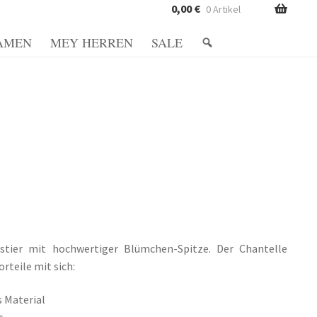
0,00
€
0 Artikel
AMEN
MEY HERREN
SALE
Richtlinie
Datenschutzerklärung
vio e formas de pagamento
Mein Konto
Metodi di pagamento
Minha conta
gen und Rückgaben
Shop
Shop
Shop
stier mit hochwertiger Blümchen-Spitze. Der Chantelle
rteile mit sich:
 Material