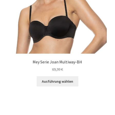
Mey Serie Joan Multiway-BH
69,99
€
Dieses
Ausführung wählen
Produkt
weist
mehrere
Varianten
auf.
Die